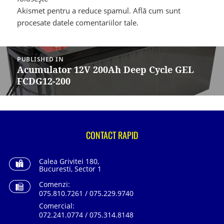
Akismet pentru a reduce spamul.
Află cum sunt
procesate datele comentariilor tale
.
Navigare
în
PUBLISHED IN
articole
Acumulator 12V 200Ah Deep Cycle GEL
FCDG12-200
CONTACT RAPID
Calea Grivitei 180,
Bucuresti, Sector 1
Comenzi:
075.810.7261 / 075.229.9740
Comercial:
072.241.0774 / 075.314.8148