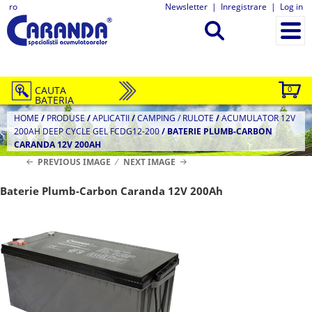
ro
Newsletter
|
Inregistrare
|
Log in
CAUTA
0
BATERIA
HOME
/
PRODUSE
/
APLICATII
/
CAMPING / RULOTE
/
ACUMULATOR 12V
200AH DEEP CYCLE GEL FCDG12-200
/
BATERIE PLUMB-CARBON
CARANDA 12V 200AH
PREVIOUS IMAGE
NEXT IMAGE
Baterie Plumb-Carbon Caranda 12V 200Ah