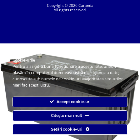
Copyright © 2026 Caranda
All rights reserved.
Cookie-urile
SC. CARANDA BATERII SRL. | SR EN ISO 9001:2015, SR EN ISO 14001:2015, SR
ISO 45001:2018 |
Pentru a asigura buna funcționare a acestui site, uneori
ANPC
| Prelucrarea datelor cu caracter personal
| Politica de confidentialitate
plasăm în computerul dumneavoastră mici fișiere cu date,
cunoscute sub numele de cookie-uri. Majoritatea site-urilor
mari fac acest lucru.
Accept cookie-uri
Citește mai mult
Caranda.ro este un magazin online cu baterii pentru automobile, camioane,
Setări cookie-uri
autobuze, vagoane, motociclete, tractiune, stationare si aplicatii industriale.
Web Design by
End Soft Design