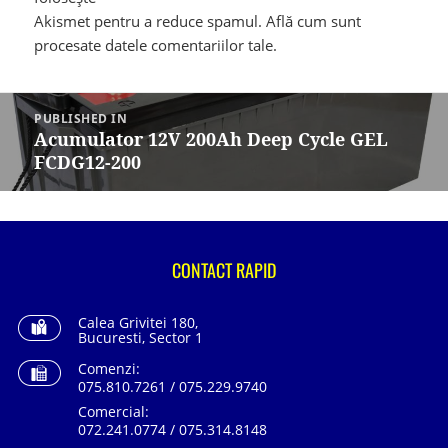
Akismet pentru a reduce spamul.
Află cum sunt
procesate datele comentariilor tale
.
Navigare
în
PUBLISHED IN
articole
Acumulator 12V 200Ah Deep Cycle GEL
FCDG12-200
CONTACT RAPID
Calea Grivitei 180,
Bucuresti, Sector 1
Comenzi:
075.810.7261 / 075.229.9740
Comercial:
072.241.0774 / 075.314.8148