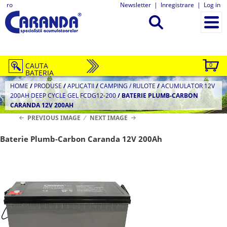
ro
Newsletter
|
Inregistrare
|
Log in
CAUTA
0
BATERIA
HOME
/
PRODUSE
/
APLICATII
/
CAMPING / RULOTE
/
ACUMULATOR 12V
200AH DEEP CYCLE GEL FCDG12-200
/
BATERIE PLUMB-CARBON
CARANDA 12V 200AH
PREVIOUS IMAGE
NEXT IMAGE
Baterie Plumb-Carbon Caranda 12V 200Ah