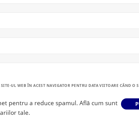
 SITE-UL WEB ÎN ACEST NAVIGATOR PENTRU DATA VIITOARE CÂND O 
smet pentru a reduce spamul.
Află cum sunt
riilor tale
.