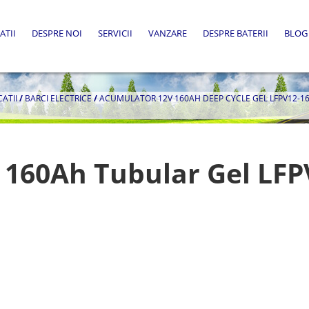
ATII
DESPRE NOI
SERVICII
VANZARE
DESPRE BATERII
BLOG
CATII
/
BARCI ELECTRICE
/
ACUMULATOR 12V 160AH DEEP CYCLE GEL LFPV12-16
 160Ah Tubular Gel LFP