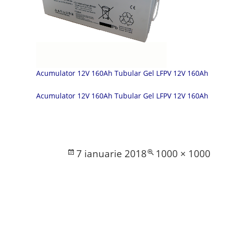
Acumulator 12V 160Ah Tubular Gel LFPV 12V 160Ah
Acumulator 12V 160Ah Tubular Gel LFPV 12V 160Ah
Posted
Full
7 ianuarie 2018
1000 × 1000
on
size