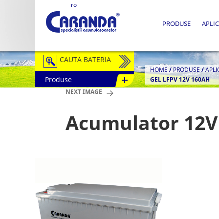
ro
PRODUSE
APLIC
CAUTA BATERIA
HOME
/
PRODUSE
/
APLI
Produse
GEL LFPV 12V 160AH
Auto / Moto
NEXT IMAGE
Tractiune
Acumulator 12V
Semitractiune
Stationare
Redresoare
Accesorii Baterii
Fotovoltaice