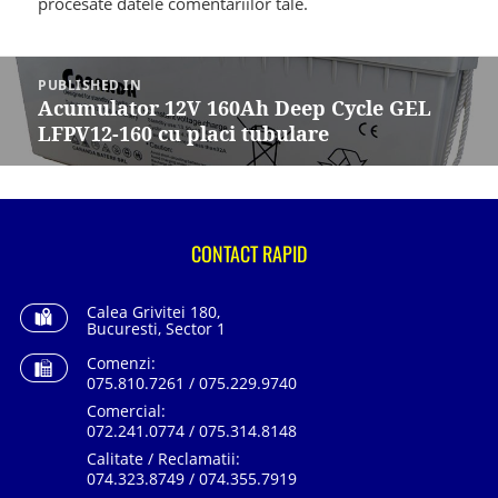
procesate datele comentariilor tale
.
Navigare
în
PUBLISHED IN
articole
Acumulator 12V 160Ah Deep Cycle GEL
LFPV12-160 cu placi tubulare
CONTACT RAPID
Calea Grivitei 180,
Bucuresti, Sector 1
Comenzi:
075.810.7261 / 075.229.9740
Comercial:
072.241.0774 / 075.314.8148
Calitate / Reclamatii:
074.323.8749 / 074.355.7919