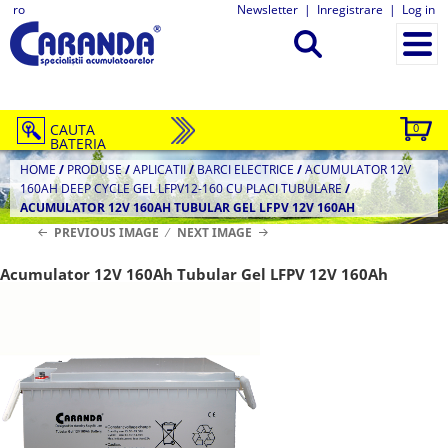
ro
Newsletter
|
Inregistrare
|
Log in
CAUTA
0
BATERIA
HOME
/
PRODUSE
/
APLICATII
/
BARCI ELECTRICE
/
ACUMULATOR 12V
160AH DEEP CYCLE GEL LFPV12-160 CU PLACI TUBULARE
/
ACUMULATOR 12V 160AH TUBULAR GEL LFPV 12V 160AH
PREVIOUS IMAGE
NEXT IMAGE
Acumulator 12V 160Ah Tubular Gel LFPV 12V 160Ah