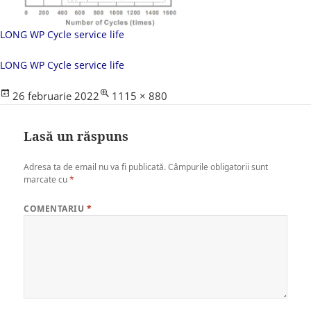
LONG WP Cycle service life
LONG WP Cycle service life
Posted
Full
26 februarie 2022
1115 × 880
on
size
Lasă un răspuns
Adresa ta de email nu va fi publicată.
Câmpurile obligatorii sunt
marcate cu
*
COMENTARIU
*