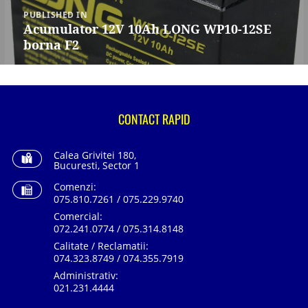
Navigare
în
PUBLISHED IN
articole
Acumulator 12V 10Ah LONG WP10-12SE
borna F2
CONTACT RAPID
Calea Grivitei 180,
Bucuresti, Sector 1
Comenzi:
075.810.7261 / 075.229.9740
Comercial:
072.241.0774 / 075.314.8148
Calitate / Reclamatii:
074.323.8749 / 074.355.7919
Administrativ:
021.231.4444