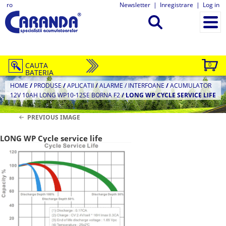
ro
Newsletter
|
Inregistrare
|
Log in
CAUTA
0
BATERIA
HOME
/
PRODUSE
/
APLICATII
/
ALARME / INTERFOANE
/
ACUMULATOR
12V 10AH LONG WP10-12SE BORNA F2
/
LONG WP CYCLE SERVICE LIFE
PREVIOUS IMAGE
LONG WP Cycle service life