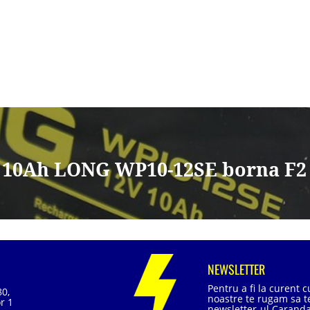
 10Ah LONG WP10-12SE borna F2
NEWSLETTER
Pentru a fi la curent 
80,
noastre te rugam sa te
r 1
newsletter-ul Caranda