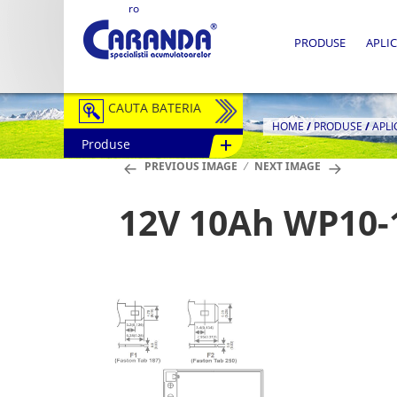
ro
PRODUSE
APLIC
CAUTA BATERIA
HOME
/
PRODUSE
/
APLI
Produse
Auto / Moto
PREVIOUS IMAGE
NEXT IMAGE
Tractiune
12V 10Ah WP10-
Semitractiune
Stationare
Redresoare
Accesorii Baterii
Fotovoltaice