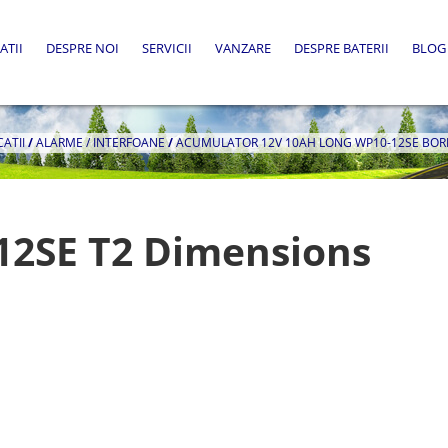
ATII
DESPRE NOI
SERVICII
VANZARE
DESPRE BATERII
BLOG
CATII
/
ALARME / INTERFOANE
/
ACUMULATOR 12V 10AH LONG WP10-12SE BOR
12SE T2 Dimensions