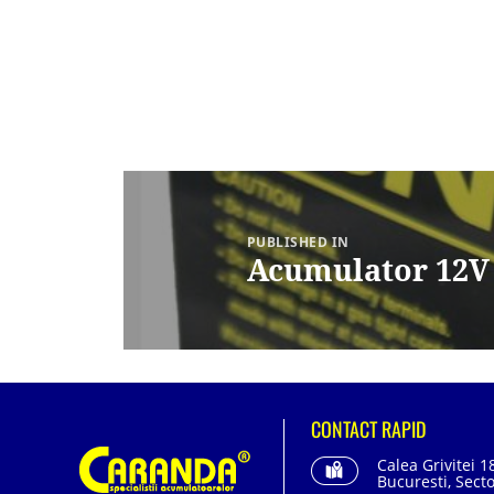
Navigare
în
articole
PUBLISHED IN
Acumulator 12V
CONTACT RAPID
Calea Grivitei 1
Bucuresti, Secto