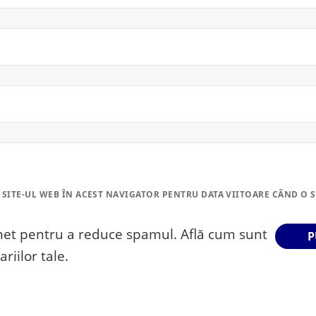
 SITE-UL WEB ÎN ACEST NAVIGATOR PENTRU DATA VIITOARE CÂND O 
smet pentru a reduce spamul.
Află cum sunt
riilor tale
.