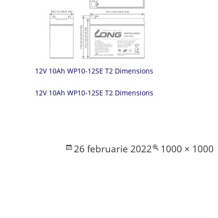
12V 10Ah WP10-12SE T2 Dimensions
12V 10Ah WP10-12SE T2 Dimensions
Posted
Full
26 februarie 2022
1000 × 1000
on
size