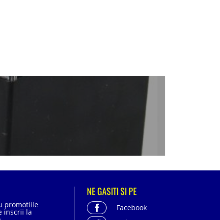
NE GASITI SI PE
cu promotiile
Facebook
 inscrii la
.