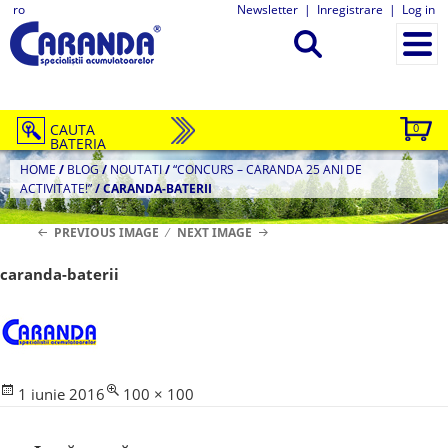
ro
Newsletter
|
Inregistrare
|
Log in
CAUTA
0
BATERIA
HOME
/
BLOG
/
NOUTATI
/
“CONCURS – CARANDA 25 ANI DE
ACTIVITATE!”
/
CARANDA-BATERII
PREVIOUS IMAGE
NEXT IMAGE
caranda-baterii
Posted
Full
1 iunie 2016
100 × 100
on
size