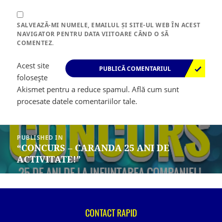
SALVEAZĂ-MI NUMELE, EMAILUL ȘI SITE-UL WEB ÎN ACEST
NAVIGATOR PENTRU DATA VIITOARE CÂND O SĂ
COMENTEZ.
Acest site
folosește
Akismet pentru a reduce spamul.
Află cum sunt
procesate datele comentariilor tale
.
Navigare
în
PUBLISHED IN
articole
“CONCURS – CARANDA 25 ANI DE
ACTIVITATE!”
CONTACT RAPID