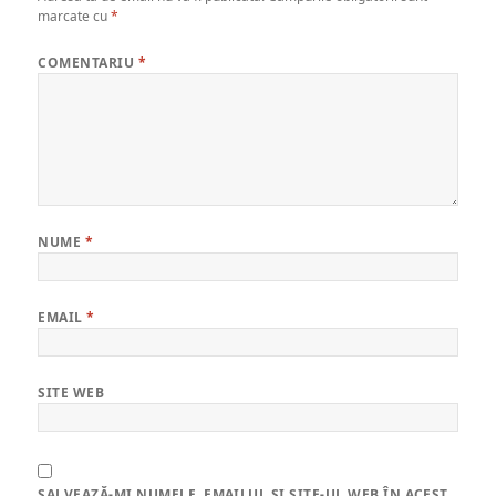
marcate cu
*
COMENTARIU
*
NUME
*
EMAIL
*
SITE WEB
SALVEAZĂ-MI NUMELE, EMAILUL ȘI SITE-UL WEB ÎN ACEST