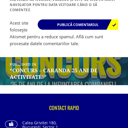
NAVIGATOR PENTRU DATA VIITOARE CÂND O SĂ
COMENTEZ.
Acest site
folosește
Akismet pentru a reduce spamul.
Află cum sunt
procesate datele comentariilor tale
.
Navigare
în
PUBLISHED IN
articole
“CONCURS – CARANDA 25 ANI DE
ACTIVITATE!”
CONTACT RAPID
Calea Grivitei 180,
Bucuresti, Sector 1