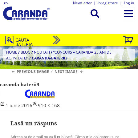
ro
Newsletter
|
Inregistrare
|
Log in
CAUTA
0
BATERIA
HOME
/
BLOG
/
NOUTATI
/
“CONCURS – CARANDA 25 ANI DE
ACTIVITATE!”
/
CARANDA-BATERII3
PREVIOUS IMAGE
NEXT IMAGE
caranda-baterii3
Posted
Full
1 iunie 2016
910 × 168
on
size
Lasă un răspuns
Adresa ta de email nu va fi publicată.
Câmpurile obligatorii sunt