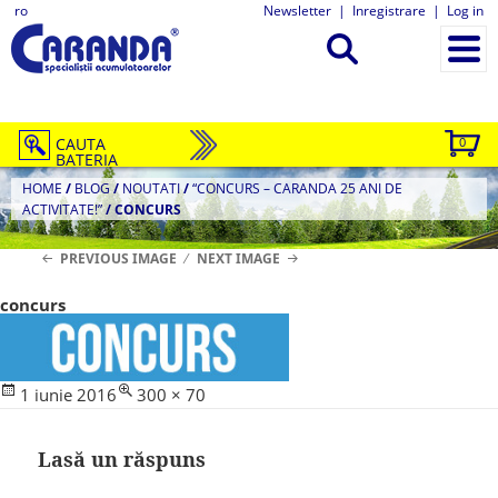
ro
Newsletter
|
Inregistrare
|
Log in
CAUTA
0
BATERIA
HOME
/
BLOG
/
NOUTATI
/
“CONCURS – CARANDA 25 ANI DE
ACTIVITATE!”
/
CONCURS
PREVIOUS IMAGE
NEXT IMAGE
concurs
Posted
Full
1 iunie 2016
300 × 70
on
size
Lasă un răspuns