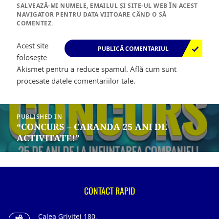
SALVEAZĂ-MI NUMELE, EMAILUL ȘI SITE-UL WEB ÎN ACEST
NAVIGATOR PENTRU DATA VIITOARE CÂND O SĂ
COMENTEZ.
Acest site
folosește
Akismet pentru a reduce spamul.
Află cum sunt
procesate datele comentariilor tale
.
Navigare
în
PUBLISHED IN
articole
“CONCURS – CARANDA 25 ANI DE
ACTIVITATE!”
CONTACT RAPID
Calea Grivitei 180,