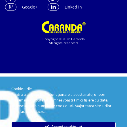
Google+
Linked in
Copyright © 2026 Caranda
All rights reserved.
Cookie-urile
SC. CARANDA BATERII SRL. | SR EN ISO 9001:2015, SR EN ISO 14001:2015, SR
ISO 45001:2018 |
Pentru a asigura buna funcționare a acestui site, uneori
ANPC
| Prelucrarea datelor cu caracter personal
| Politica de confidentialitate
plasăm în computerul dumneavoastră mici fișiere cu date,
cunoscute sub numele de cookie-uri. Majoritatea site-urilor
mari fac acest lucru.
Accept cookie-uri