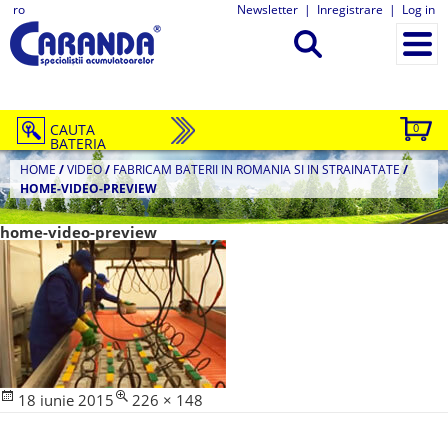
ro
Newsletter
|
Inregistrare
|
Log in
CAUTA
0
BATERIA
HOME
/
VIDEO
/
FABRICAM BATERII IN ROMANIA SI IN STRAINATATE
/
HOME-VIDEO-PREVIEW
home-video-preview
Posted
Full
18 iunie 2015
226 × 148
on
size