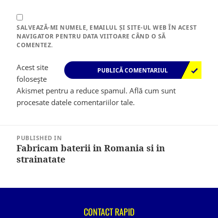
SALVEAZĂ-MI NUMELE, EMAILUL ȘI SITE-UL WEB ÎN ACEST
NAVIGATOR PENTRU DATA VIITOARE CÂND O SĂ
COMENTEZ.
Acest site
folosește
Akismet pentru a reduce spamul.
Află cum sunt
procesate datele comentariilor tale
.
Navigare
în
PUBLISHED IN
articole
Fabricam baterii in Romania si in
strainatate
CONTACT RAPID