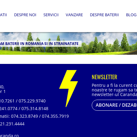
ATII
DESPRE NOI
SERVICII
VANZARE
DESPRE BATERII
BLOG
M BATERII IN ROMANIA SI IN STRAINATATE
NEWSLETTER
Pentru a fi la curent 
80,
noastre te rugam sa te
r 1
newsletter-ul Caranda
0.7261 / 075.229.9740
ABONARE / DEZA
241.0774 / 075.314.8148
matii:
074.323.8749 / 074.355.7919
21.231.4444
aranda.ro