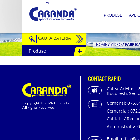
ro
PRODUSE
APLIC
CAUTA BATERIA
HOME
/
VIDEO
/
FABRICA
Produse
Auto / Moto
Tractiune
CONTACT RAPID
Semitractiune
Calea Grivitei 1
Stationare
Bucuresti, Secto
Comenzi:
075.81
Copyright © 2026 Caranda
Redresoare
All rights reserved.
Comercial:
072.
Accesorii Baterii
Calitate / Recla
Administrativ:
0
Fotovoltaice
Email:
office@c