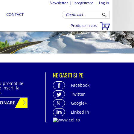
Newsletter
|
Inregistrare
|
Log in
CONTACT
Produse in cos
0
NE GASITI SI PE
cu promotiile
Facebook
 inscrii la
.
Twitter
BONARE
Google+
Linked in