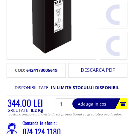
DESCARCA PDF
COD:
6424173005619
DISPONIBILITATE:
IN LIMITA STOCULUI DISPONIBIL
344.00 LEI
Adauga in cos
GREUTATE:
8.2 Kg
Costul transportului creste direct proportional cu greutatea produselor.
Comanda telefonic:
074 124 1180