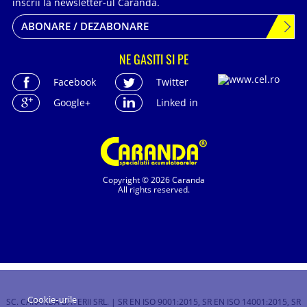
inscrii la newsletter-ul Caranda.
ABONARE / DEZABONARE
NE GASITI SI PE
Facebook
Twitter
Google+
Linked in
Copyright © 2026 Caranda
All rights reserved.
Cookie-urile
SC. CARANDA BATERII SRL. | SR EN ISO 9001:2015, SR EN ISO 14001:2015, SR