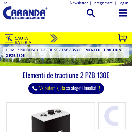
ro
Newsletter
|
Inregistrare
|
Log in
CAUTA
0
BATERIA
HOME
/
PRODUSE
/
TRACTIUNE
/
TAB
/
BS
/
ELEMENTI DE TRACTIUNE
2 PZB 130E
Elementi de tractiune 2 PZB 130E