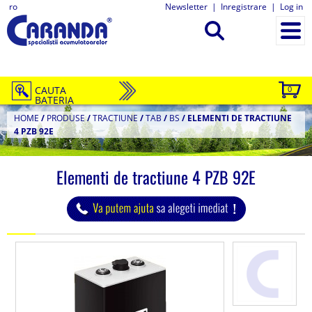
ro
Newsletter
|
Inregistrare
|
Log in
CAUTA
0
BATERIA
HOME
/
PRODUSE
/
TRACTIUNE
/
TAB
/
BS
/
ELEMENTI DE TRACTIUNE
4 PZB 92E
Elementi de tractiune 4 PZB 92E