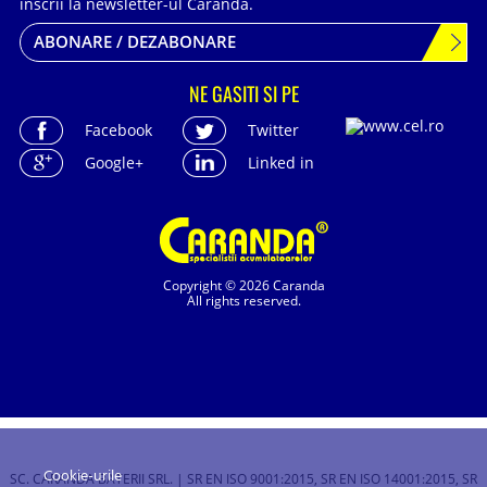
inscrii la newsletter-ul Caranda.
ABONARE / DEZABONARE
NE GASITI SI PE
Facebook
Twitter
Google+
Linked in
Copyright © 2026 Caranda
All rights reserved.
Cookie-urile
SC. CARANDA BATERII SRL. | SR EN ISO 9001:2015, SR EN ISO 14001:2015, SR