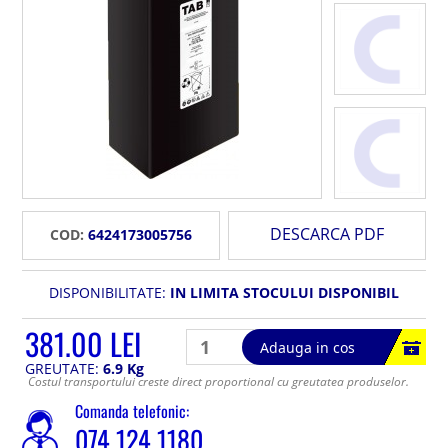
DESCARCA PDF
COD:
6424173005756
DISPONIBILITATE:
IN LIMITA STOCULUI DISPONIBIL
381.00 LEI
Adauga in cos
GREUTATE:
6.9 Kg
Costul transportului creste direct proportional cu greutatea produselor.
Comanda telefonic:
074 124 1180