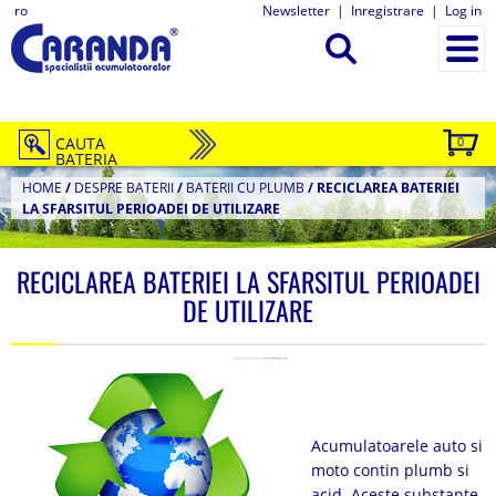
ro
Newsletter
|
Inregistrare
|
Log in
CAUTA
0
BATERIA
HOME
/
DESPRE BATERII
/
BATERII CU PLUMB
/
RECICLAREA BATERIEI
LA SFARSITUL PERIOADEI DE UTILIZARE
RECICLAREA BATERIEI LA SFARSITUL PERIOADEI
DE UTILIZARE
Acumulatoarele auto si
moto contin plumb si
acid. Aceste substante