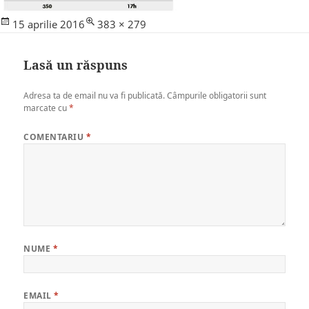
Posted
Full
15 aprilie 2016
383 × 279
on
size
Lasă un răspuns
Adresa ta de email nu va fi publicată.
Câmpurile obligatorii sunt
marcate cu
*
COMENTARIU
*
NUME
*
EMAIL
*