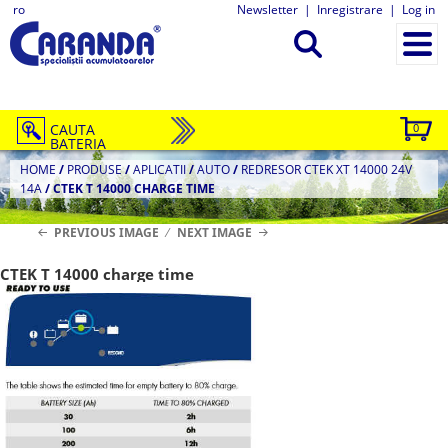
ro
Newsletter
|
Inregistrare
|
Log in
CAUTA
0
BATERIA
HOME
/
PRODUSE
/
APLICATII
/
AUTO
/
REDRESOR CTEK XT 14000 24V
14A
/
CTEK T 14000 CHARGE TIME
PREVIOUS IMAGE
NEXT IMAGE
CTEK T 14000 charge time