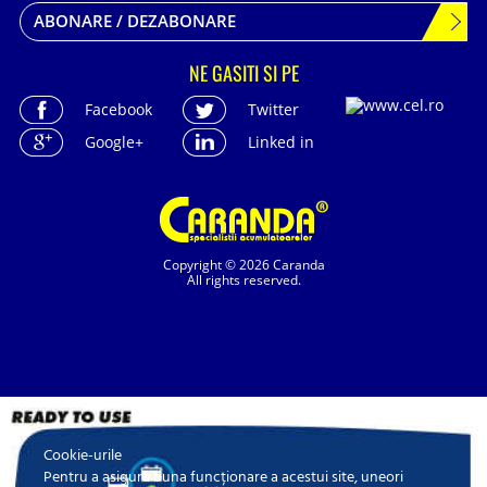
ABONARE / DEZABONARE
NE GASITI SI PE
Facebook
Twitter
Google+
Linked in
Copyright © 2026 Caranda
All rights reserved.
Cookie-urile
SC. CARANDA BATERII SRL. | SR EN ISO 9001:2015, SR EN ISO 14001:2015, SR
ISO 45001:2018 |
Pentru a asigura buna funcționare a acestui site, uneori