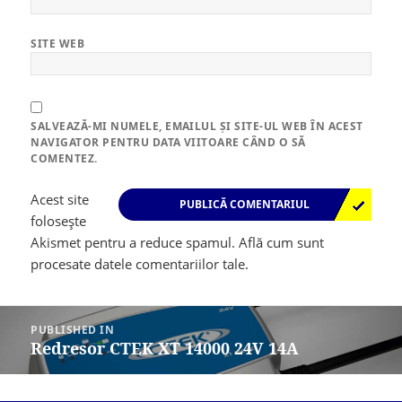
SITE WEB
SALVEAZĂ-MI NUMELE, EMAILUL ȘI SITE-UL WEB ÎN ACEST
NAVIGATOR PENTRU DATA VIITOARE CÂND O SĂ
COMENTEZ.
Acest site
folosește
Akismet pentru a reduce spamul.
Află cum sunt
procesate datele comentariilor tale
.
Navigare
în
PUBLISHED IN
articole
Redresor CTEK XT 14000 24V 14A