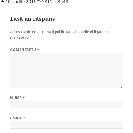
Posted
Full
10 aprilie 2016
5811 × 3543
on
size
Lasă un răspuns
Adresa ta de email nu va fi publicată.
Câmpurile obligatorii sunt
marcate cu
*
COMENTARIU
*
NUME
*
EMAIL
*