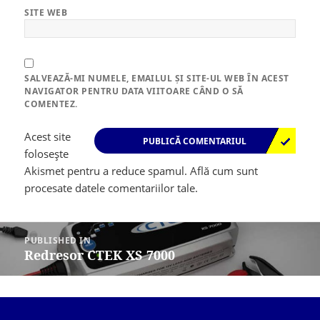
SITE WEB
SALVEAZĂ-MI NUMELE, EMAILUL ȘI SITE-UL WEB ÎN ACEST
NAVIGATOR PENTRU DATA VIITOARE CÂND O SĂ
COMENTEZ.
Acest site
folosește
Akismet pentru a reduce spamul.
Află cum sunt
procesate datele comentariilor tale
.
Navigare
în
PUBLISHED IN
articole
Redresor CTEK XS 7000