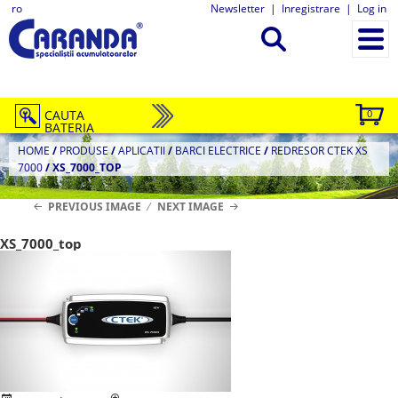
ro
Newsletter
|
Inregistrare
|
Log in
CAUTA
0
BATERIA
HOME
/
PRODUSE
/
APLICATII
/
BARCI ELECTRICE
/
REDRESOR CTEK XS
7000
/
XS_7000_TOP
PREVIOUS IMAGE
NEXT IMAGE
XS_7000_top