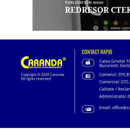
PUBLISHED IN
REDRESOR CTEK
CONTACT RAPID
Calea Grivitei 1
Bucuresti, Secto
Comenzi:
075.81
Copyright © 2026 Caranda
All rights reserved.
Comercial:
072.
Calitate / Recla
Administrativ:
0
Email:
office@c