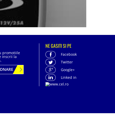
NE GASITI SI PE
cu promotiile
Facebook
 inscrii la
.
Twitter
BONARE
Google+
Linked in