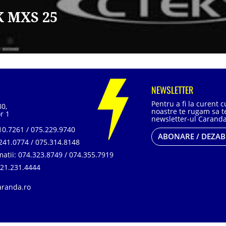
 MXS 25
NEWSLETTER
Pentru a fi la curent 
80,
noastre te rugam sa te
r 1
newsletter-ul Caranda
0.7261 / 075.229.9740
ABONARE / DEZA
241.0774 / 075.314.8148
matii:
074.323.8749 / 074.355.7919
21.231.4444
aranda.ro