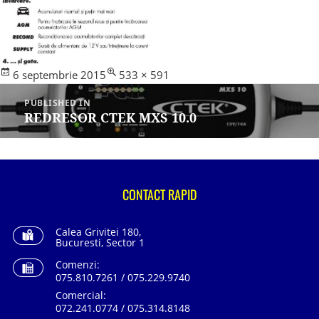
Posted
Full
6 septembrie 2015
533 × 591
Navigare
on
size
în
PUBLISHED IN
articole
REDRESOR CTEK MXS 10.0
CONTACT RAPID
Calea Grivitei 180,
Bucuresti, Sector 1
Comenzi:
075.810.7261 / 075.229.9740
Comercial:
072.241.0774 / 075.314.8148