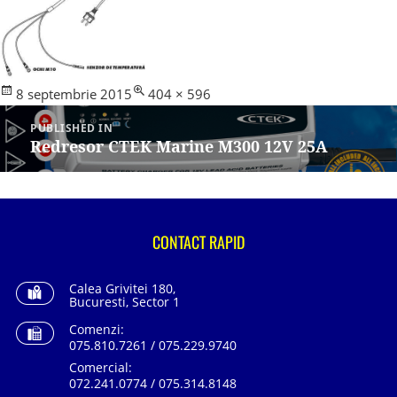
Posted
Full
8 septembrie 2015
404 × 596
Navigare
on
size
în
PUBLISHED IN
articole
Redresor CTEK Marine M300 12V 25A
CONTACT RAPID
Calea Grivitei 180,
Bucuresti, Sector 1
Comenzi:
075.810.7261 / 075.229.9740
Comercial:
072.241.0774 / 075.314.8148