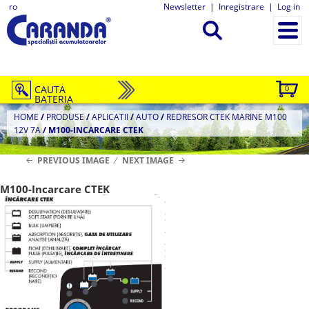
ro
Newsletter
|
Inregistrare
|
Log in
CAUTA
0
BATERIA
HOME
/
PRODUSE
/
APLICATII
/
AUTO
/
REDRESOR CTEK MARINE M100
12V 7A
/
M100-INCARCARE CTEK
PREVIOUS IMAGE
NEXT IMAGE
M100-Incarcare CTEK