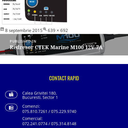
Posted
Full
8 septembrie 2015
639 × 692
Navigare
on
size
în
PUBLISHED IN
articole
Redresor CTEK Marine M100 12V 7A
CONTACT RAPID
Calea Grivitei 180,
Bucuresti, Sector 1
Comenzi:
075.810.7261 / 075.229.9740
Comercial:
072.241.0774 / 075.314.8148