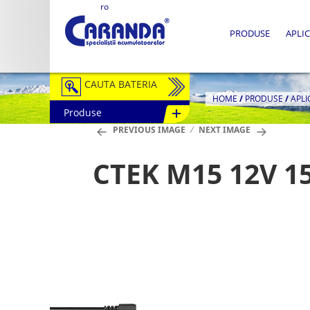
ro
PRODUSE
APLIC
CAUTA BATERIA
HOME
/
PRODUSE
/
APLI
Produse
Auto / Moto
PREVIOUS IMAGE
NEXT IMAGE
Tractiune
CTEK M15 12V 15
Semitractiune
Stationare
Redresoare
Accesorii Baterii
Fotovoltaice