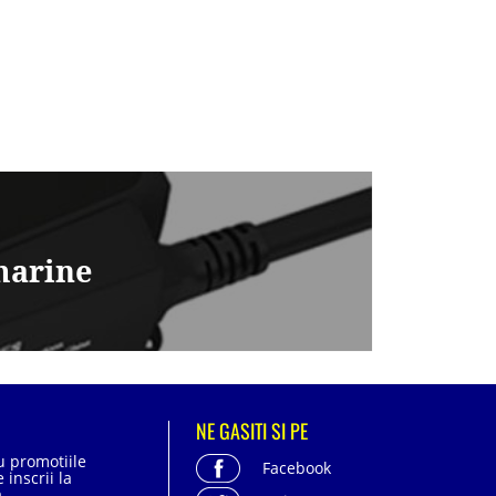
marine
NE GASITI SI PE
cu promotiile
Facebook
 inscrii la
.