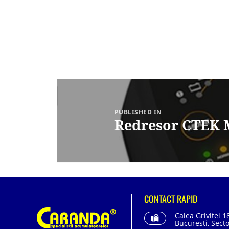
Navigare
în
articole
PUBLISHED IN
Redresor CTEK M
CONTACT RAPID
Calea Grivitei 1
Bucuresti, Secto