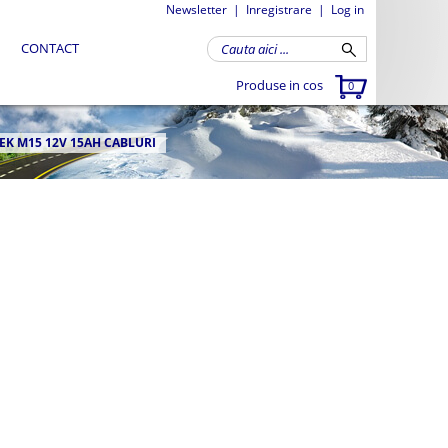
Newsletter
|
Inregistrare
|
Log in
CONTACT
Produse in cos
0
EK M15 12V 15AH CABLURI