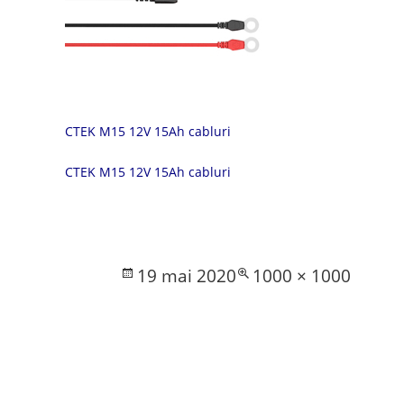
CTEK M15 12V 15Ah cabluri
CTEK M15 12V 15Ah cabluri
Posted
Full
19 mai 2020
1000 × 1000
on
size