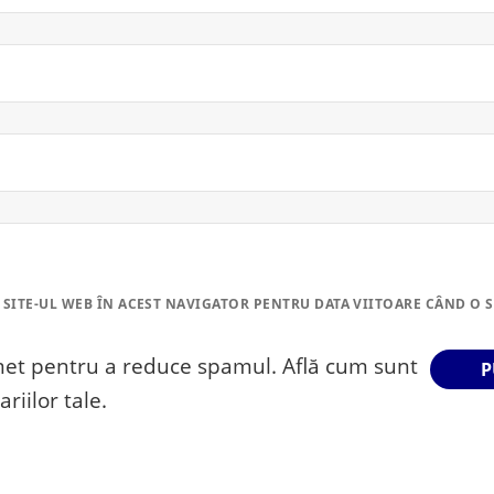
 SITE-UL WEB ÎN ACEST NAVIGATOR PENTRU DATA VIITOARE CÂND O 
smet pentru a reduce spamul.
Află cum sunt
riilor tale
.