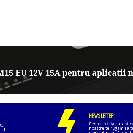
15 EU 12V 15A pentru aplicatii 
NEWSLETTER
Pentru a fi la curent 
80,
noastre te rugam sa te
r 1
newsletter-ul Caranda