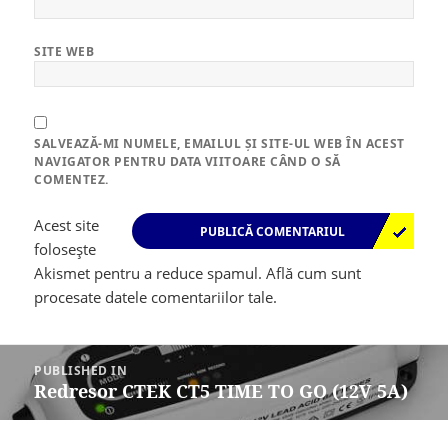
SITE WEB
SALVEAZĂ-MI NUMELE, EMAILUL ȘI SITE-UL WEB ÎN ACEST
NAVIGATOR PENTRU DATA VIITOARE CÂND O SĂ
COMENTEZ.
Acest site
folosește
Akismet pentru a reduce spamul.
Află cum sunt
procesate datele comentariilor tale
.
Navigare
în
PUBLISHED IN
articole
Redresor CTEK CT5 TIME TO GO (12V 5A)