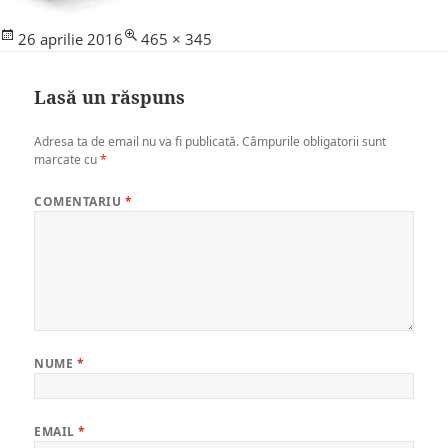
Posted
Full
26 aprilie 2016
465 × 345
on
size
Lasă un răspuns
Adresa ta de email nu va fi publicată.
Câmpurile obligatorii sunt
marcate cu
*
COMENTARIU
*
NUME
*
EMAIL
*