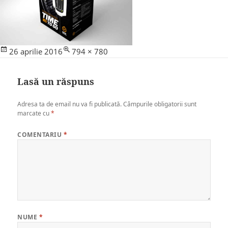
Posted
Full
26 aprilie 2016
794 × 780
on
size
Lasă un răspuns
Adresa ta de email nu va fi publicată.
Câmpurile obligatorii sunt
marcate cu
*
COMENTARIU
*
NUME
*