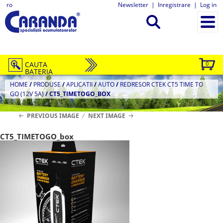
ro
Newsletter
|
Inregistrare
|
Log in
CAUTA
0
BATERIA
HOME
/
PRODUSE
/
APLICATII
/
AUTO
/
REDRESOR CTEK CT5 TIME TO
GO (12V 5A)
/
CT5_TIMETOGO_BOX
PREVIOUS IMAGE
NEXT IMAGE
CT5_TIMETOGO_box