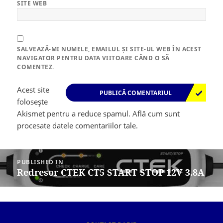
SITE WEB
SALVEAZĂ-MI NUMELE, EMAILUL ȘI SITE-UL WEB ÎN ACEST
NAVIGATOR PENTRU DATA VIITOARE CÂND O SĂ
COMENTEZ.
Acest site
folosește
Akismet pentru a reduce spamul.
Află cum sunt
procesate datele comentariilor tale
.
Navigare
în
PUBLISHED IN
articole
Redresor CTEK CT5 START STOP 12V 3.8A