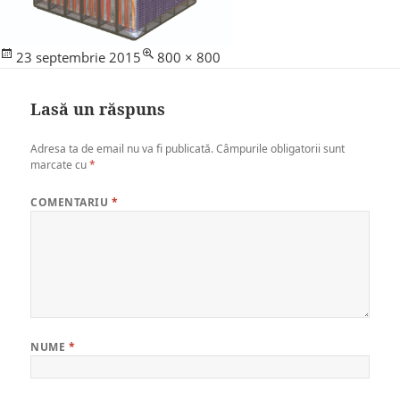
Posted
Full
23 septembrie 2015
800 × 800
on
size
Lasă un răspuns
Adresa ta de email nu va fi publicată.
Câmpurile obligatorii sunt
marcate cu
*
COMENTARIU
*
NUME
*