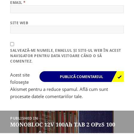
EMAIL
*
SITE WEB
SALVEAZĂ-MI NUMELE, EMAILUL ȘI SITE-UL WEB ÎN ACEST
NAVIGATOR PENTRU DATA VIITOARE CÂND O SĂ
COMENTEZ.
Acest site
folosește
Akismet pentru a reduce spamul.
Află cum sunt
procesate datele comentariilor tale
.
Navigare
în
PUBLISHED IN
articole
MONOBLOC 12V 100Ah TAB 2 OPzS 100