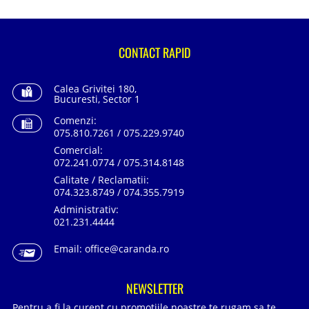
CONTACT RAPID
Calea Grivitei 180,
Bucuresti, Sector 1
Comenzi:
075.810.7261 / 075.229.9740
Comercial:
072.241.0774 / 075.314.8148
Calitate / Reclamatii:
074.323.8749 / 074.355.7919
Administrativ:
021.231.4444
Email:
office@caranda.ro
NEWSLETTER
Pentru a fi la curent cu promotiile noastre te rugam sa te