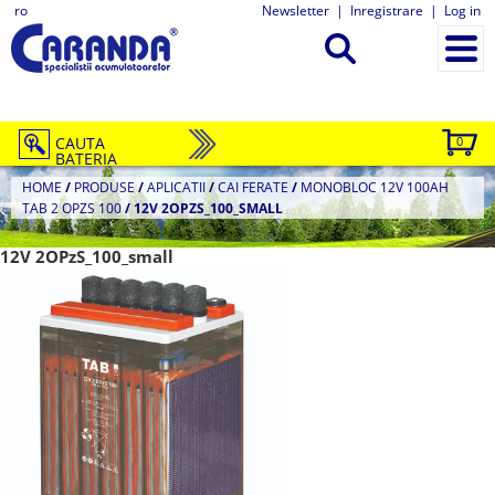
ro
Newsletter
|
Inregistrare
|
Log in
CAUTA
0
BATERIA
HOME
/
PRODUSE
/
APLICATII
/
CAI FERATE
/
MONOBLOC 12V 100AH
TAB 2 OPZS 100
/
12V 2OPZS_100_SMALL
12V 2OPzS_100_small