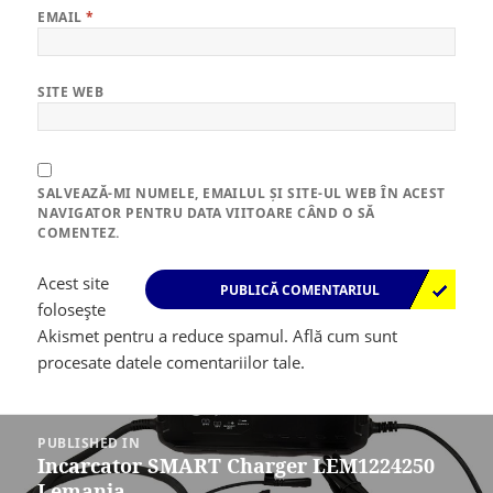
EMAIL
*
SITE WEB
SALVEAZĂ-MI NUMELE, EMAILUL ȘI SITE-UL WEB ÎN ACEST
NAVIGATOR PENTRU DATA VIITOARE CÂND O SĂ
COMENTEZ.
Acest site
folosește
Akismet pentru a reduce spamul.
Află cum sunt
procesate datele comentariilor tale
.
Navigare
în
PUBLISHED IN
articole
Incarcator SMART Charger LEM1224250
Lemania