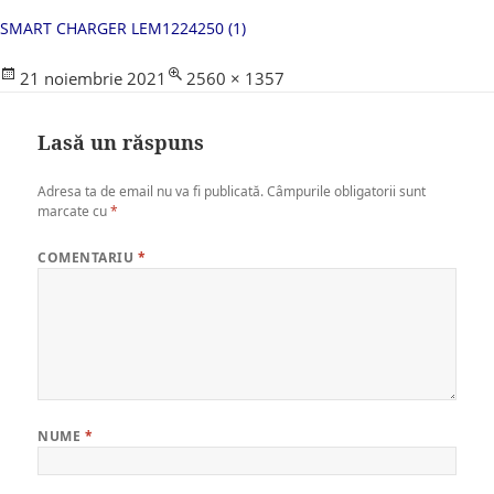
SMART CHARGER LEM1224250 (1)
Posted
Full
21 noiembrie 2021
2560 × 1357
on
size
Lasă un răspuns
Adresa ta de email nu va fi publicată.
Câmpurile obligatorii sunt
marcate cu
*
COMENTARIU
*
NUME
*