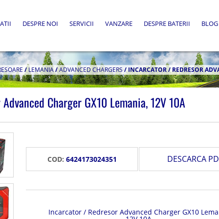
ATII
DESPRE NOI
SERVICII
VANZARE
DESPRE BATERII
BLOG
RESOARE
/
LEMANIA
/
ADVANCED CHARGERS
/
INCARCATOR / REDRESOR ADVA
or Advanced Charger GX10 Lemania, 12V 10A
DESCARCA PD
COD:
6424173024351
Incarcator / Redresor Advanced Charger GX10 Lema
12V 10A