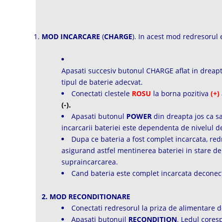
MOD INCARCARE
(
CHARGE
). In acest mod redresorul 
Apasati succesiv butonul CHARGE aflat in dreapt
tipul de baterie adecvat.
Conectati clestele
ROSU
la borna pozitiva
(+)
(-).
Apasati butonul
POWER
din dreapta jos ca s
incarcarii bateriei este dependenta de nivelul d
Dupa ce bateria a fost complet incarcata, re
asigurand astfel mentinerea bateriei in stare d
supraincarcarea.
Cand bateria este complet incarcata deconecta
2. MOD RECONDITIONARE
Conectati redresorul la priza de alimentare de
Apasati butonuil
RECONDITION
. Ledul cores