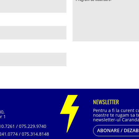
NEWSLETTER
Pentru a fi la curent 
80,
noastre te rugam sa te
r 1
newsletter-ul Caranda
0.7261 / 075.229.9740
ABONARE / DEZA
241.0774 / 075.314.8148