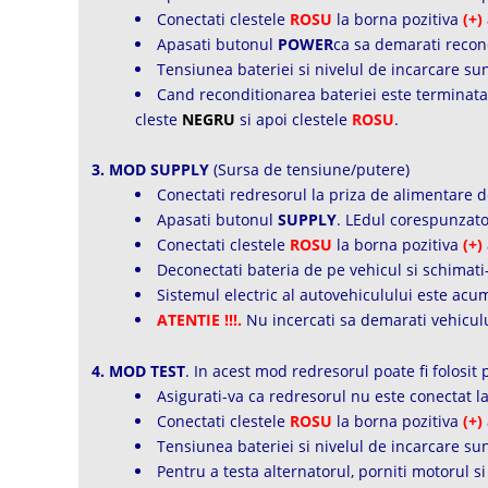
Conectati clestele
ROSU
la borna pozitiva
(+)
Apasati butonul
POWER
ca sa demarati recon
Tensiunea bateriei si nivelul de incarcare sun
Cand reconditionarea bateriei este terminata 
cleste
NEGRU
si apoi clestele
ROSU
.
3. MOD SUPPLY
(Sursa de tensiune/putere)
Conectati redresorul la priza de alimentare de
Apasati butonul
SUPPLY
. LEdul corespunzato
Conectati clestele
ROSU
la borna pozitiva
(+)
Deconectati bateria de pe vehicul si schimati
Sistemul electric al autovehiculului este acum
ATENTIE !!!.
Nu incercati sa demarati vehicul
4. MOD TEST
. In acest mod redresorul poate fi folosit 
Asigurati-va ca redresorul nu este conectat la
Conectati clestele
ROSU
la borna pozitiva
(+)
Tensiunea bateriei si nivelul de incarcare sun
Pentru a testa alternatorul, porniti motorul si