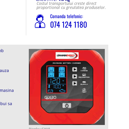
Costul transportului creste direct
proportional cu greutatea produselor.
Comanda telefonic:
074 124 1180
mb
cauza
e masina
ebui sa