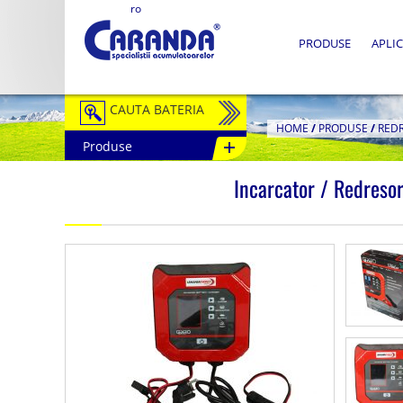
ro
PRODUSE
APLIC
CAUTA BATERIA
HOME
/
PRODUSE
/
RED
Produse
Auto / Moto
Incarcator / Redres
Tractiune
Semitractiune
Stationare
Redresoare
Accesorii Baterii
Fotovoltaice