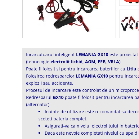
Incarcatoarul inteligent
LEMANIA GX10
este proiectat 
(tehnologie
electrolit lichid, AGM, EFB, VRLA
).
Poate fi folosit si pentru incarcarea bateriilor cu
Litiu
c
Folosirea redresoarelor
LEMANIA GX10
pentru incarcar
explozii sau accidente.
Procesul de incarcare este controlat de un microproce
Redresoarul
GX10
poate fi folosit pentru incarcarea b
(alternator).
Inainte de utilizare este recomandat sa decone
scoteti bateria complet.
Asigurati-va ca nivelul electrolitului in bateri
Daca este nevoie completati nivelul cu apa dis