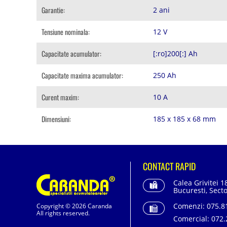
Garantie:
2 ani
Tensiune nominala:
12 V
Capacitate acumulator:
[:ro]200[:] Ah
Capacitate maxima acumulator:
250 Ah
Curent maxim:
10 A
Dimensiuni:
185 x 185 x 68 mm
CONTACT RAPID
Calea Grivitei 1
Bucuresti, Secto
Comenzi:
075.81
Copyright © 2026 Caranda
All rights reserved.
Comercial:
072.