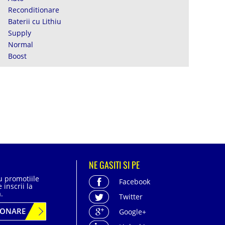
Reconditionare
Baterii cu Lithiu
Supply
Normal
Boost
NE GASITI SI PE
cu promotiile
Facebook
 inscrii la
.
Twitter
BONARE
Google+