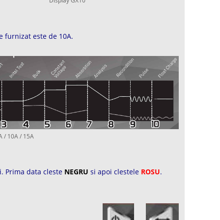
Display GX10
e furnizat este de 10A.
A / 10A / 15A
i. Prima data cleste
NEGRU
si apoi clestele
ROSU
.