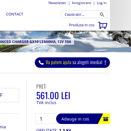
Newsletter
|
Inregistrare
|
Log in
CONTACT
Produse in cos
0
NCED CHARGER GX10 LEMANIA, 12V 10A
PRET:
561.00 LEI
F
TVA inclus
Adauga in cos
nia
GREUTATE:
1.3 Kg