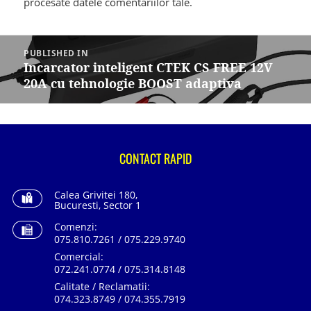
procesate datele comentariilor tale
.
Navigare
în
PUBLISHED IN
articole
Incarcator inteligent CTEK CS FREE 12V
20A cu tehnologie BOOST adaptiva
CONTACT RAPID
Calea Grivitei 180,
Bucuresti, Sector 1
Comenzi:
075.810.7261 / 075.229.9740
Comercial:
072.241.0774 / 075.314.8148
Calitate / Reclamatii:
074.323.8749 / 074.355.7919