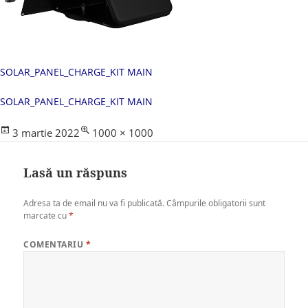
SOLAR_PANEL_CHARGE_KIT MAIN
SOLAR_PANEL_CHARGE_KIT MAIN
Posted
Full
3 martie 2022
1000 × 1000
on
size
Lasă un răspuns
Adresa ta de email nu va fi publicată.
Câmpurile obligatorii sunt
marcate cu
*
COMENTARIU
*