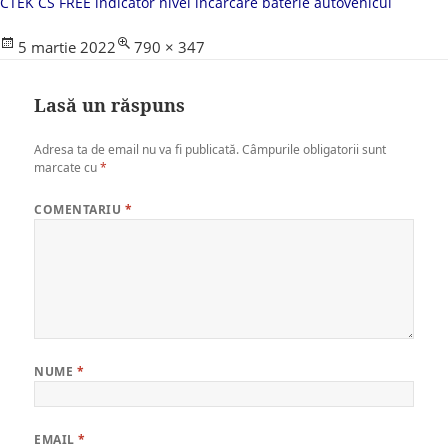
CTEK CS FREE indicator nivel incarcare baterie autovehicul
Posted
Full
5 martie 2022
790 × 347
on
size
Lasă un răspuns
Adresa ta de email nu va fi publicată.
Câmpurile obligatorii sunt
marcate cu
*
COMENTARIU
*
NUME
*
EMAIL
*