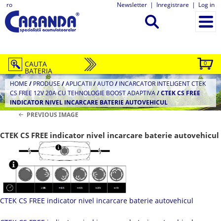
ro
Newsletter
|
Inregistrare
|
Log in
CAUTA
0
BATERIA
HOME
/
PRODUSE
/
APLICATII
/
AUTO
/
INCARCATOR INTELIGENT CTEK
CS FREE 12V 20A CU TEHNOLOGIE BOOST ADAPTIVA
/
CTEK CS FREE
INDICATOR NIVEL INCARCARE BATERIE AUTOVEHICUL
PREVIOUS IMAGE
CTEK CS FREE indicator nivel incarcare baterie autovehicul
CTEK CS FREE indicator nivel incarcare baterie autovehicul