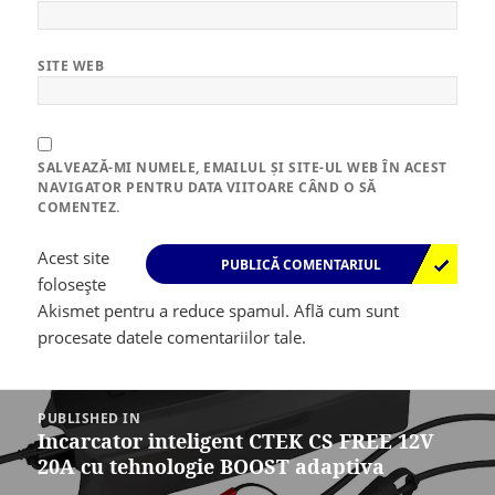
SITE WEB
SALVEAZĂ-MI NUMELE, EMAILUL ȘI SITE-UL WEB ÎN ACEST
NAVIGATOR PENTRU DATA VIITOARE CÂND O SĂ
COMENTEZ.
Acest site
folosește
Akismet pentru a reduce spamul.
Află cum sunt
procesate datele comentariilor tale
.
Navigare
în
PUBLISHED IN
articole
Incarcator inteligent CTEK CS FREE 12V
20A cu tehnologie BOOST adaptiva