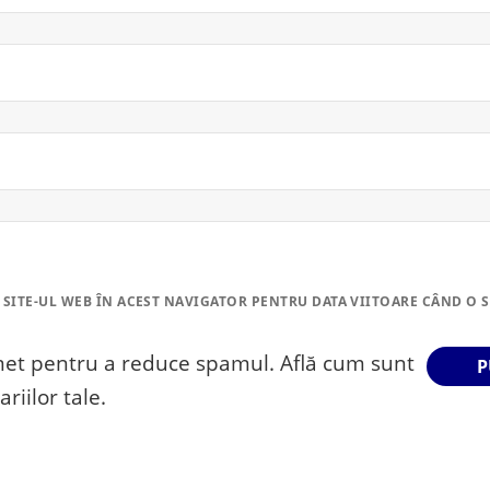
 SITE-UL WEB ÎN ACEST NAVIGATOR PENTRU DATA VIITOARE CÂND O 
smet pentru a reduce spamul.
Află cum sunt
riilor tale
.