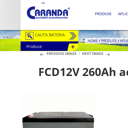
ro
PRODUSE
APLIC
CAUTA BATERIA
HOME
/
PRODUSE
/
APLI
Produse
Auto / Moto
PREVIOUS IMAGE
NEXT IMAGE
Tractiune
FCD12V 260Ah a
Semitractiune
Stationare
Redresoare
Accesorii Baterii
Fotovoltaice