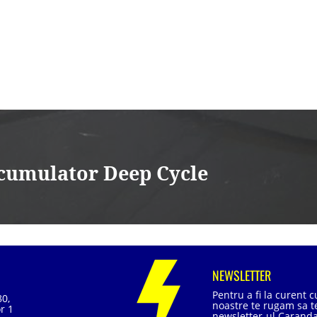
cumulator Deep Cycle
NEWSLETTER
Pentru a fi la curent 
80,
noastre te rugam sa te
r 1
newsletter-ul Caranda