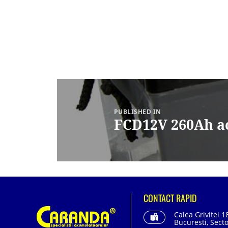
Navigare
în
articole
PUBLISHED IN
FCD12V 260Ah a
CONTACT RAPID
Calea Grivitei 1
Bucuresti, Secto