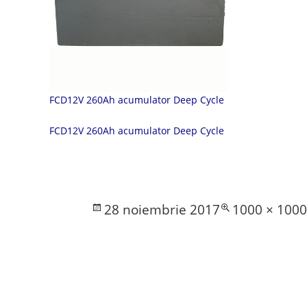
FCD12V 260Ah acumulator Deep Cycle
FCD12V 260Ah acumulator Deep Cycle
Posted
Full
28 noiembrie 2017
1000 × 100
on
size