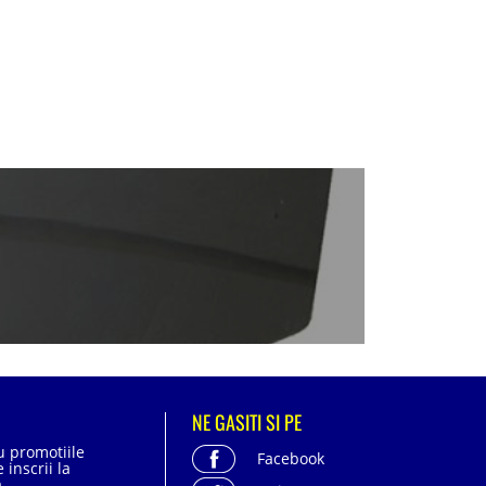
NE GASITI SI PE
cu promotiile
Facebook
 inscrii la
.