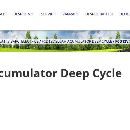
ATII
DESPRE NOI
SERVICII
VANZARE
DESPRE BATERII
BLOG
CATII
/
BARCI ELECTRICE
/
FCD12V 260AH ACUMULATOR DEEP CYCLE
/
FCD12V
cumulator Deep Cycle