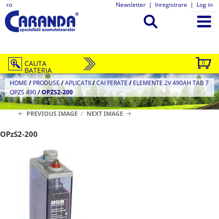
ro
Newsletter
|
Inregistrare
|
Log in
CAUTA
0
BATERIA
HOME
/
PRODUSE
/
APLICATII
/
CAI FERATE
/
ELEMENTE 2V 490AH TAB 7
OPZS 490
/
OPZS2-200
PREVIOUS IMAGE
NEXT IMAGE
OPzS2-200