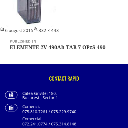
Posted
Full
6 august 2015
332 × 443
Navigare
on
size
în
PUBLISHED IN
articole
ELEMENTE 2V 490Ah TAB 7 OPzS 490
CONTACT RAPID
Calea Grivitei 180,
Bucuresti, Sector 1
Comenzi:
075.810.7261 / 075.229.9740
Comercial:
072.241.0774 / 075.314.8148