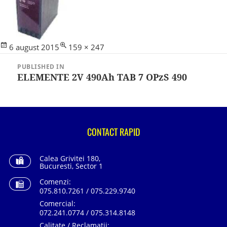
Posted
Full
6 august 2015
159 × 247
Navigare
on
size
în
PUBLISHED IN
articole
ELEMENTE 2V 490Ah TAB 7 OPzS 490
CONTACT RAPID
Calea Grivitei 180,
Bucuresti, Sector 1
Comenzi:
075.810.7261 / 075.229.9740
Comercial:
072.241.0774 / 075.314.8148
Calitate / Reclamatii: