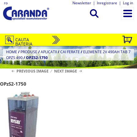
ro
Newsletter
|
Inregistrare
|
Log in
CAUTA
0
BATERIA
HOME
/
PRODUSE
/
APLICATII
/
CAI FERATE
/
ELEMENTE 2V 490AH TAB 7
OPZS 490
/
OPZS2-1750
PREVIOUS IMAGE
NEXT IMAGE
OPzS2-1750