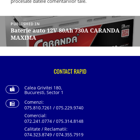
procesate datele comentariilor tale
.
Navigare
în
PUBLISHED IN
articole
Baterie auto 12V 80Ah 730A CARANDA
MAXIMA
CONTACT RAPID
Calea Grivitei 180,
Bucuresti, Sector 1
Comenzi:
075.810.7261 / 075.229.9740
Comercial:
072.241.0774 / 075.314.8148
Calitate / Reclamatii:
074.323.8749 / 074.355.7919