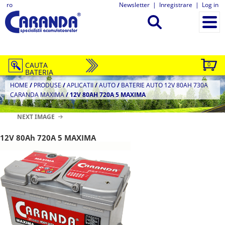
ro
Newsletter
|
Inregistrare
|
Log in
CAUTA
0
BATERIA
HOME
/
PRODUSE
/
APLICATII
/
AUTO
/
BATERIE AUTO 12V 80AH 730A
CARANDA MAXIMA
/
12V 80AH 720A 5 MAXIMA
NEXT IMAGE
12V 80Ah 720A 5 MAXIMA