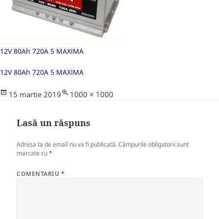
12V 80Ah 720A 5 MAXIMA
12V 80Ah 720A 5 MAXIMA
Posted
Full
15 martie 2019
1000 × 1000
on
size
Lasă un răspuns
Adresa ta de email nu va fi publicată.
Câmpurile obligatorii sunt
marcate cu
*
COMENTARIU
*