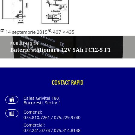
Posted
Full
14 septembrie 2015
407 × 435
Navigare
on
size
în
PUBLISHED IN
articole
Baterie stationara 12V 5Ah FC12-5 F1
CONTACT RAPID
Calea Grivitei 180,
Bucuresti, Sector 1
Comenzi:
075.810.7261 / 075.229.9740
Comercial:
072.241.0774 / 075.314.8148