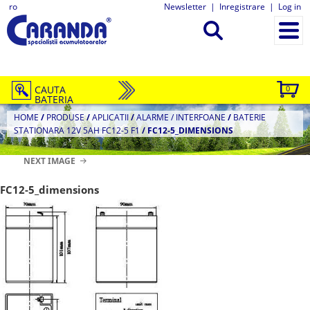
ro
Newsletter
|
Inregistrare
|
Log in
CAUTA
0
BATERIA
HOME
/
PRODUSE
/
APLICATII
/
ALARME / INTERFOANE
/
BATERIE
STATIONARA 12V 5AH FC12-5 F1
/
FC12-5_DIMENSIONS
NEXT IMAGE
FC12-5_dimensions