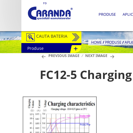
ro
PRODUSE
APLIC
CAUTA BATERIA
HOME
/
PRODUSE
/
APLI
Produse
Auto / Moto
PREVIOUS IMAGE
NEXT IMAGE
Tractiune
FC12-5 Charging
Semitractiune
Stationare
Redresoare
Accesorii Baterii
Fotovoltaice