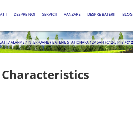
ATII
DESPRE NOI
SERVICII
VANZARE
DESPRE BATERII
BLOG
CATII
/
ALARME / INTERFOANE
/
BATERIE STATIONARA 12V 5AH FC12-5 F1
/
FC12
 Characteristics