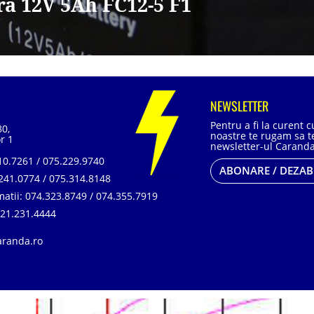
ra 12V 5Ah FC12-5 F1
NEWSLETTER
Pentru a fi la curent 
80,
noastre te rugam sa te
r 1
newsletter-ul Caranda
0.7261 / 075.229.9740
ABONARE / DEZA
241.0774 / 075.314.8148
matii:
074.323.8749 / 074.355.7919
21.231.4444
aranda.ro
, SR EN ISO 14001:2015, SR ISO 45001:2018 |
ANPC
| Prelucrarea datelor cu car