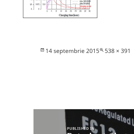
Posted
Full
14 septembrie 2015
538 × 391
on
size
Navigare
în
articole
PUBLISHED IN