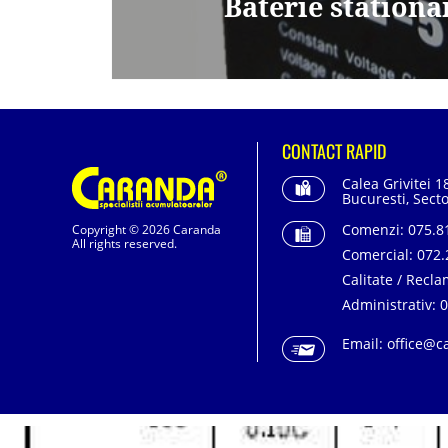
Baterie stationa
CONTACT RAPID
Calea Grivitei 1
Bucuresti, Secto
Comenzi:
075.81
Copyright © 2026 Caranda
All rights reserved.
Comercial:
072.
Calitate / Recla
Administrativ:
0
Email:
office@c
SC. CARANDA BATERII SRL. | SR EN ISO 9001:2015