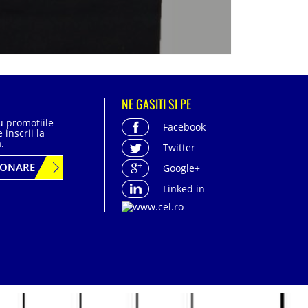
NE GASITI SI PE
cu promotiile
Facebook
 inscrii la
.
Twitter
BONARE
Google+
Linked in
acter personal
| Politica de confidentialitate