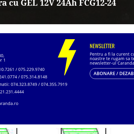
ara cu GEL 12V 24Ah FCG12-24
NEWSLETTER
Pentru a fi la curent 
80,
noastre te rugam sa te
r 1
newsletter-ul Caranda
0.7261 / 075.229.9740
ABONARE / DEZA
241.0774 / 075.314.8148
matii:
074.323.8749 / 074.355.7919
21.231.4444
aranda.ro
, SR EN ISO 14001:2015, SR ISO 45001:2018 |
ANPC
| Prelucrarea datelor cu car