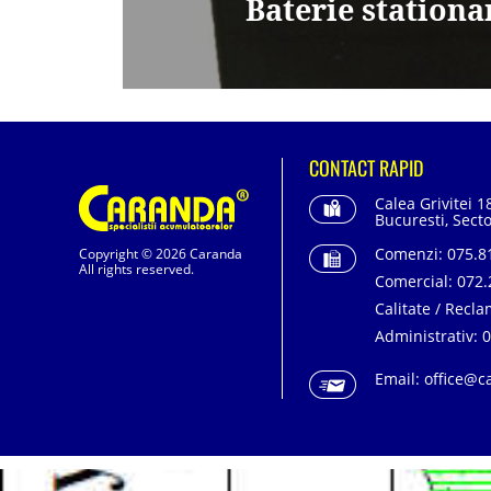
Baterie station
CONTACT RAPID
Calea Grivitei 1
Bucuresti, Secto
Comenzi:
075.81
Copyright © 2026 Caranda
All rights reserved.
Comercial:
072.
Calitate / Recla
Administrativ:
0
Email:
office@c
SC. CARANDA BATERII SRL. | SR EN ISO 9001:2015