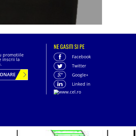
NE GASITI SI PE
cu promotiile
Facebook
 inscrii la
.
Twitter
BONARE
Google+
Linked in
acter personal
| Politica de confidentialitate