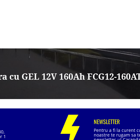
ara cu GEL 12V 160Ah FCG12-160A
NEWSLETTER
Pentru a fi la curent 
80,
noastre te rugam sa te
r 1
newsletter-ul Caranda