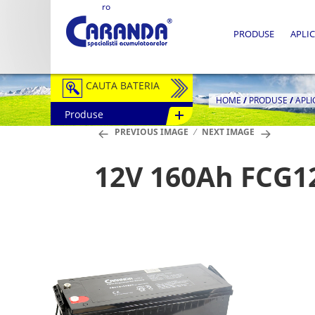
ro
PRODUSE
APLIC
CAUTA BATERIA
HOME
/
PRODUSE
/
APLI
Produse
Auto / Moto
PREVIOUS IMAGE
NEXT IMAGE
Tractiune
12V 160Ah FCG1
Semitractiune
Stationare
Redresoare
Accesorii Baterii
Fotovoltaice