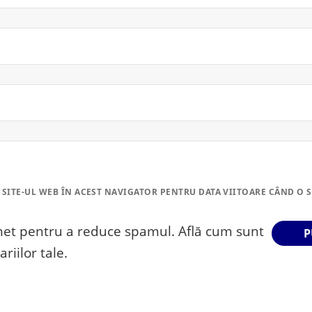
 SITE-UL WEB ÎN ACEST NAVIGATOR PENTRU DATA VIITOARE CÂND O 
smet pentru a reduce spamul.
Află cum sunt
riilor tale
.