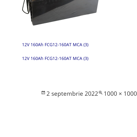
12V 160Ah FCG12-160AT MCA (3)
12V 160Ah FCG12-160AT MCA (3)
Posted
Full
2 septembrie 2022
1000 × 100
on
size