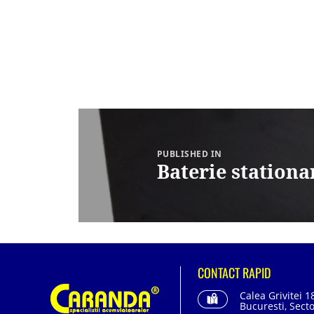
Navigare
în
articole
PUBLISHED IN
Baterie station
CONTACT RAPID
Calea Grivitei 1
Bucuresti, Secto