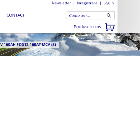
Newsletter
|
Inregistrare
|
Log in
CONTACT
Produse in cos
0
2V 160AH FCG12-160AT MCA (3)