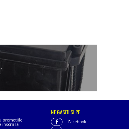
T
NE GASITI SI PE
cu promotiile
Facebook
 inscrii la
.