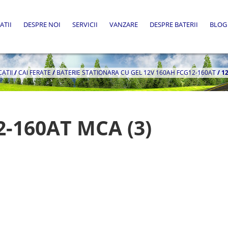
ATII
DESPRE NOI
SERVICII
VANZARE
DESPRE BATERII
BLOG
CATII
/
CAI FERATE
/
BATERIE STATIONARA CU GEL 12V 160AH FCG12-160AT
/
1
2-160AT MCA (3)