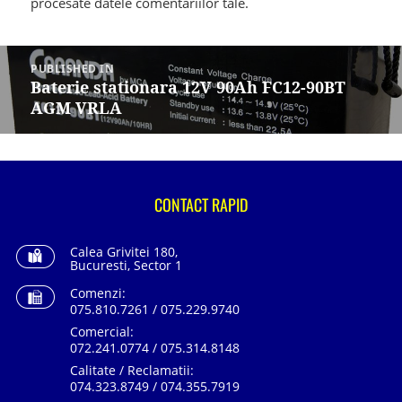
procesate datele comentariilor tale
.
Navigare
în
PUBLISHED IN
articole
Baterie stationara 12V 90Ah FC12-90BT
AGM VRLA
CONTACT RAPID
Calea Grivitei 180,
Bucuresti, Sector 1
Comenzi:
075.810.7261 / 075.229.9740
Comercial:
072.241.0774 / 075.314.8148
Calitate / Reclamatii:
074.323.8749 / 074.355.7919