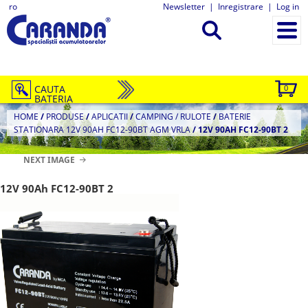
ro
Newsletter
|
Inregistrare
|
Log in
CAUTA
0
BATERIA
HOME
/
PRODUSE
/
APLICATII
/
CAMPING / RULOTE
/
BATERIE
STATIONARA 12V 90AH FC12-90BT AGM VRLA
/
12V 90AH FC12-90BT 2
NEXT IMAGE
12V 90Ah FC12-90BT 2