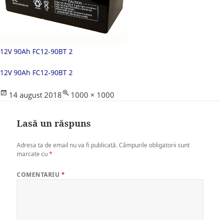
12V 90Ah FC12-90BT 2
12V 90Ah FC12-90BT 2
Posted
Full
14 august 2018
1000 × 1000
on
size
Lasă un răspuns
Adresa ta de email nu va fi publicată.
Câmpurile obligatorii sunt
marcate cu
*
COMENTARIU
*