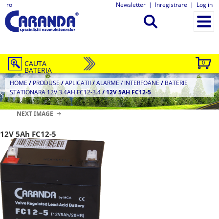
ro
Newsletter
|
Inregistrare
|
Log in
CAUTA
0
BATERIA
HOME
/
PRODUSE
/
APLICATII
/
ALARME / INTERFOANE
/
BATERIE
STATIONARA 12V 3.4AH FC12-3.4
/
12V 5AH FC12-5
NEXT IMAGE
12V 5Ah FC12-5