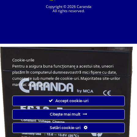
Copyright © 2026 Caranda
All rights reserved.
Cookie-urile
SC. CARANDA BATERII SRL. | SR EN ISO 9001:2015, SR EN ISO 14001:2015, SR
ISO 45001:2018 |
Pentru a asigura buna funcționare a acestui site, uneori
ANPC
| Prelucrarea datelor cu caracter personal
| Politica de confidentialitate
plasăm în computerul dumneavoastră mici fișiere cu date,
cunoscute sub numele de cookie-uri. Majoritatea site-urilor
mari fac acest lucru.
Accept cookie-uri
Citește mai mult
Caranda.ro este un magazin online cu baterii pentru automobile, camioane,
Setări cookie-uri
autobuze, vagoane, motociclete, tractiune, stationare si aplicatii industriale.
Web Design by
End Soft Design