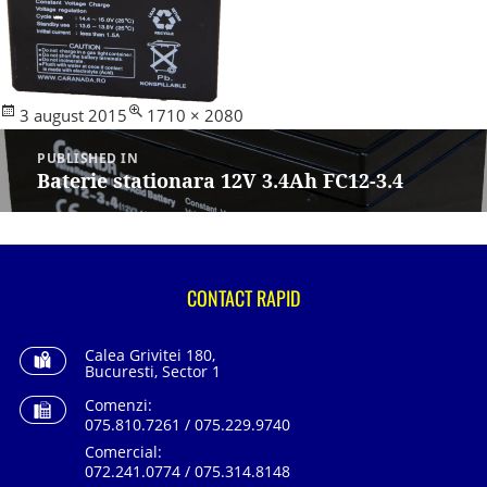
Posted
Full
3 august 2015
1710 × 2080
Navigare
on
size
în
PUBLISHED IN
articole
Baterie stationara 12V 3.4Ah FC12-3.4
CONTACT RAPID
Calea Grivitei 180,
Bucuresti, Sector 1
Comenzi:
075.810.7261 / 075.229.9740
Comercial:
072.241.0774 / 075.314.8148