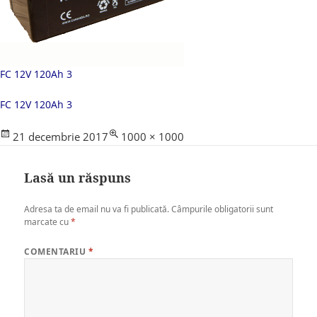
FC 12V 120Ah 3
FC 12V 120Ah 3
Posted
Full
21 decembrie 2017
1000 × 1000
on
size
Lasă un răspuns
Adresa ta de email nu va fi publicată.
Câmpurile obligatorii sunt
marcate cu
*
COMENTARIU
*