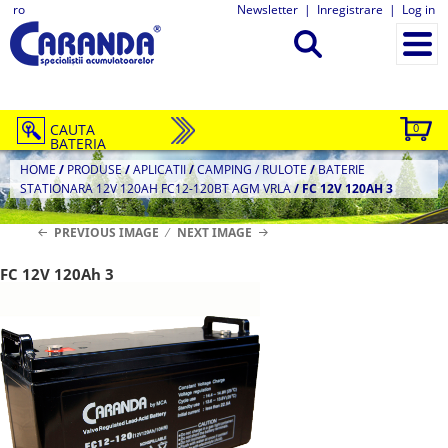
ro
Newsletter
|
Inregistrare
|
Log in
CAUTA
0
BATERIA
HOME
/
PRODUSE
/
APLICATII
/
CAMPING / RULOTE
/
BATERIE
STATIONARA 12V 120AH FC12-120BT AGM VRLA
/
FC 12V 120AH 3
PREVIOUS IMAGE
NEXT IMAGE
FC 12V 120Ah 3