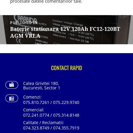
procesate datele comentariilor tale
.
Navigare
în
PUBLISHED IN
articole
Baterie stationara 12V 120Ah FC12-120BT
AGM VRLA
CONTACT RAPID
Calea Grivitei 180,
Bucuresti, Sector 1
Comenzi:
075.810.7261 / 075.229.9740
Comercial:
072.241.0774 / 075.314.8148
Calitate / Reclamatii:
074.323.8749 / 074.355.7919