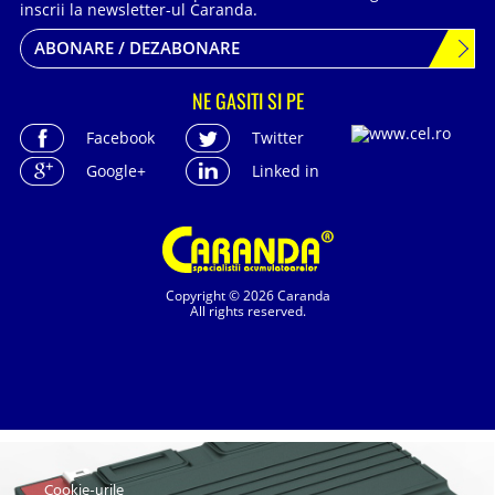
inscrii la newsletter-ul Caranda.
ABONARE / DEZABONARE
NE GASITI SI PE
Facebook
Twitter
Google+
Linked in
Copyright © 2026 Caranda
All rights reserved.
Cookie-urile
SC. CARANDA BATERII SRL. | SR EN ISO 9001:2015, SR EN ISO 14001:2015, SR