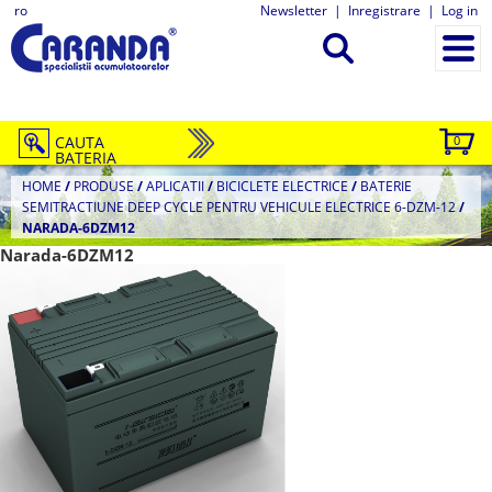
ro
Newsletter
|
Inregistrare
|
Log in
CAUTA
0
BATERIA
HOME
/
PRODUSE
/
APLICATII
/
BICICLETE ELECTRICE
/
BATERIE
SEMITRACTIUNE DEEP CYCLE PENTRU VEHICULE ELECTRICE 6-DZM-12
/
NARADA-6DZM12
Narada-6DZM12