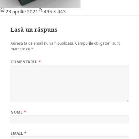
Posted
Full
23 aprilie 2021
495 × 443
on
size
Lasă un răspuns
Adresa ta de email nu va fi publicată.
Câmpurile obligatorii sunt
marcate cu
*
COMENTARIU
*
NUME
*
EMAIL
*