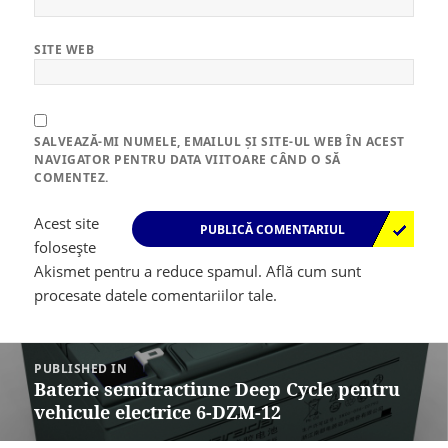
SITE WEB
SALVEAZĂ-MI NUMELE, EMAILUL ȘI SITE-UL WEB ÎN ACEST
NAVIGATOR PENTRU DATA VIITOARE CÂND O SĂ
COMENTEZ.
Acest site
folosește
Akismet pentru a reduce spamul.
Află cum sunt
procesate datele comentariilor tale
.
Navigare
în
PUBLISHED IN
articole
Baterie semitractiune Deep Cycle pentru
vehicule electrice 6-DZM-12