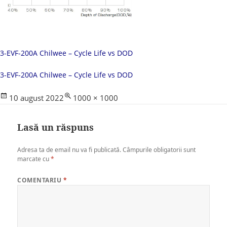
3-EVF-200A Chilwee – Cycle Life vs DOD
3-EVF-200A Chilwee – Cycle Life vs DOD
Posted
Full
10 august 2022
1000 × 1000
on
size
Lasă un răspuns
Adresa ta de email nu va fi publicată.
Câmpurile obligatorii sunt
marcate cu
*
COMENTARIU
*