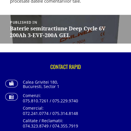
procesate datele comentariilor tale
.
Navigare
în
PUBLISHED IN
articole
Baterie semitractiune Deep Cycle 6V
200Ah 3-EVF-200A GEL
CONTACT RAPID
Calea Grivitei 180,
Bucuresti, Sector 1
Comenzi:
075.810.7261 / 075.229.9740
Comercial:
072.241.0774 / 075.314.8148
Calitate / Reclamatii:
074.323.8749 / 074.355.7919