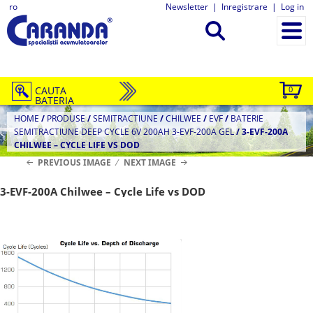
ro
Newsletter
|
Inregistrare
|
Log in
CAUTA
0
BATERIA
HOME
/
PRODUSE
/
SEMITRACTIUNE
/
CHILWEE
/
EVF
/
BATERIE
SEMITRACTIUNE DEEP CYCLE 6V 200AH 3-EVF-200A GEL
/
3-EVF-200A
CHILWEE – CYCLE LIFE VS DOD
PREVIOUS IMAGE
NEXT IMAGE
3-EVF-200A Chilwee – Cycle Life vs DOD