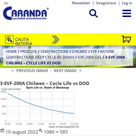
ro
Newsletter
|
Inregistrare
|
Log in
CAUTA
0
BATERIA
HOME
/
PRODUSE
/
SEMITRACTIUNE
/
CHILWEE
/
EVF
/
BATERIE
SEMITRACTIUNE DEEP CYCLE 6V 200AH 3-EVF-200A GEL
/
3-EVF-200A
CHILWEE – CYCLE LIFE VS DOD
PREVIOUS IMAGE
NEXT IMAGE
3-EVF-200A Chilwee – Cycle Life vs DOD
Posted
Full
10 august 2022
1086 × 585