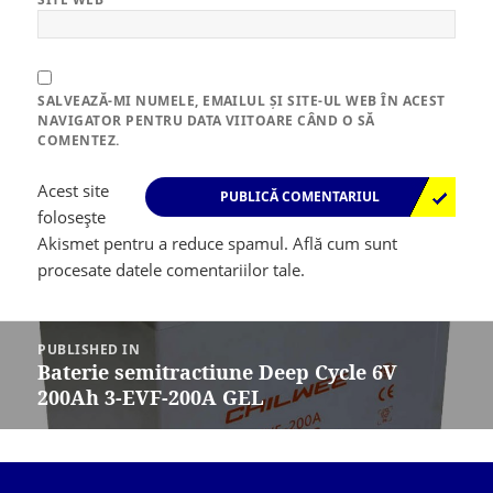
SALVEAZĂ-MI NUMELE, EMAILUL ȘI SITE-UL WEB ÎN ACEST
NAVIGATOR PENTRU DATA VIITOARE CÂND O SĂ
COMENTEZ.
Acest site
folosește
Akismet pentru a reduce spamul.
Află cum sunt
procesate datele comentariilor tale
.
Navigare
în
PUBLISHED IN
articole
Baterie semitractiune Deep Cycle 6V
200Ah 3-EVF-200A GEL