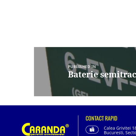
Navigare
în
articole
PUBLISHED IN
Baterie semitra
CONTACT RAPID
Calea Grivitei 1
Bucuresti, Secto