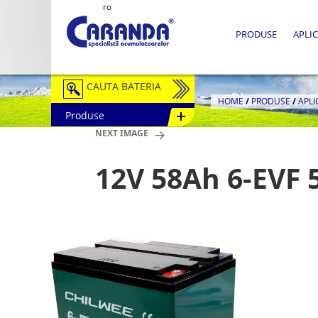
ro
PRODUSE
APLIC
CAUTA BATERIA
HOME
/
PRODUSE
/
APLI
Produse
Auto / Moto
NEXT IMAGE
Tractiune
12V 58Ah 6-EVF 
Semitractiune
Stationare
Redresoare
Accesorii Baterii
Fotovoltaice