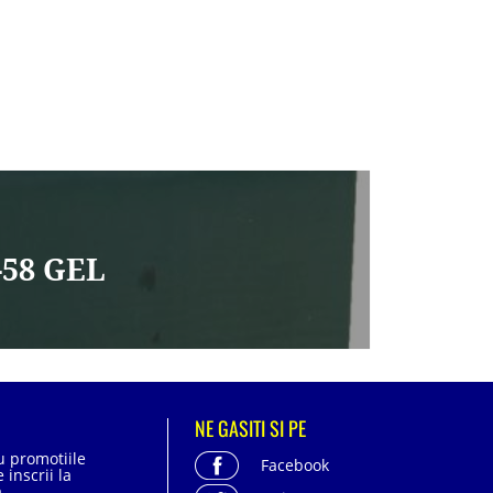
-58 GEL
NE GASITI SI PE
cu promotiile
Facebook
 inscrii la
.