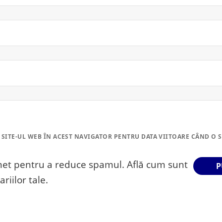
 SITE-UL WEB ÎN ACEST NAVIGATOR PENTRU DATA VIITOARE CÂND O 
smet pentru a reduce spamul.
Află cum sunt
riilor tale
.