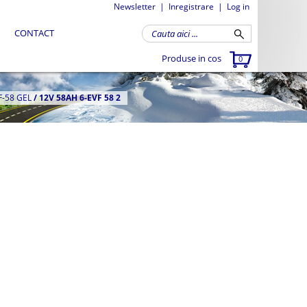
Newsletter
|
Inregistrare
|
Log in
CONTACT
Produse in cos
0
F-58 GEL
/
12V 58AH 6-EVF 58 2