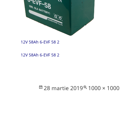
12V 58Ah 6-EVF 58 2
12V 58Ah 6-EVF 58 2
Posted
Full
28 martie 2019
1000 × 1000
on
size