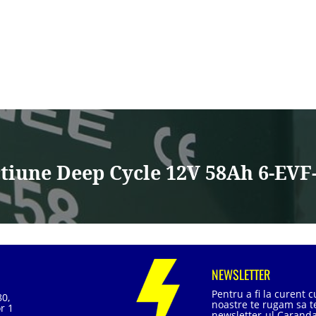
ctiune Deep Cycle 12V 58Ah 6-EVF
NEWSLETTER
Pentru a fi la curent 
80,
noastre te rugam sa te
r 1
newsletter-ul Caranda