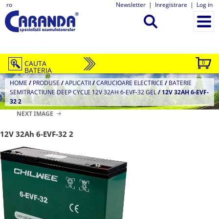
ro
Newsletter
|
Inregistrare
|
Log in
CAUTA
0
BATERIA
HOME
/
PRODUSE
/
APLICATII
/
CARUCIOARE ELECTRICE
/
BATERIE
SEMITRACTIUNE DEEP CYCLE 12V 32AH 6-EVF-32 GEL
/
12V 32AH 6-EVF-
32 2
NEXT IMAGE
12V 32Ah 6-EVF-32 2