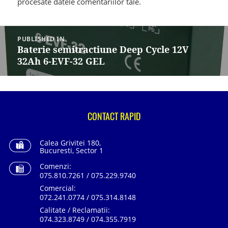
procesate datele comentariilor tale
.
Navigare
în
PUBLISHED IN
articole
Baterie semitractiune Deep Cycle 12V
32Ah 6-EVF-32 GEL
CONTACT RAPID
Calea Grivitei 180,
Bucuresti, Sector 1
Comenzi:
075.810.7261 / 075.229.9740
Comercial:
072.241.0774 / 075.314.8148
Calitate / Reclamatii:
074.323.8749 / 074.355.7919