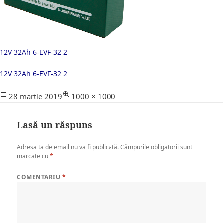
12V 32Ah 6-EVF-32 2
12V 32Ah 6-EVF-32 2
Posted
Full
28 martie 2019
1000 × 1000
on
size
Lasă un răspuns
Adresa ta de email nu va fi publicată.
Câmpurile obligatorii sunt
marcate cu
*
COMENTARIU
*