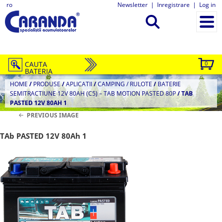
ro
Newsletter
|
Inregistrare
|
Log in
CAUTA
0
BATERIA
HOME
/
PRODUSE
/
APLICATII
/
CAMPING / RULOTE
/
BATERIE
SEMITRACTIUNE 12V 80AH (C5) – TAB MOTION PASTED 80P
/
TAB
PASTED 12V 80AH 1
PREVIOUS IMAGE
TAb PASTED 12V 80Ah 1