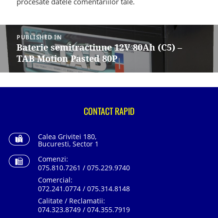
procesate datele comentariilor tale
.
Navigare
în
PUBLISHED IN
articole
Baterie semitractiune 12V 80Ah (C5) –
TAB Motion Pasted 80P
CONTACT RAPID
Calea Grivitei 180,
Bucuresti, Sector 1
Comenzi:
075.810.7261 / 075.229.9740
Comercial:
072.241.0774 / 075.314.8148
Calitate / Reclamatii:
074.323.8749 / 074.355.7919