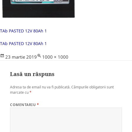
TAb PASTED 12V 80Ah 1
TAb PASTED 12V 80Ah 1
Posted
Full
23 martie 2019
1000 × 1000
on
size
Lasă un răspuns
Adresa ta de email nu va fi publicată.
Câmpurile obligatorii sunt
marcate cu
*
COMENTARIU
*