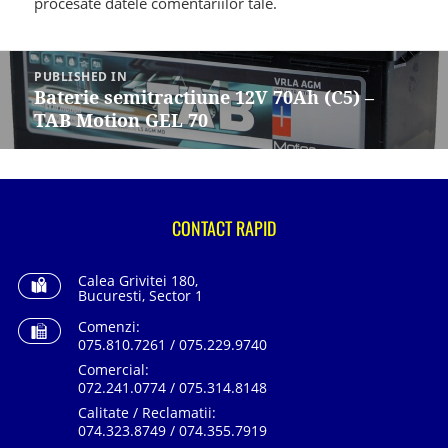
procesate datele comentariilor tale
.
Navigare
în
PUBLISHED IN
articole
Baterie semitractiune 12V 70Ah (C5) –
TAB Motion GEL 70
CONTACT RAPID
Calea Grivitei 180,
Bucuresti, Sector 1
Comenzi:
075.810.7261 / 075.229.9740
Comercial:
072.241.0774 / 075.314.8148
Calitate / Reclamatii:
074.323.8749 / 074.355.7919