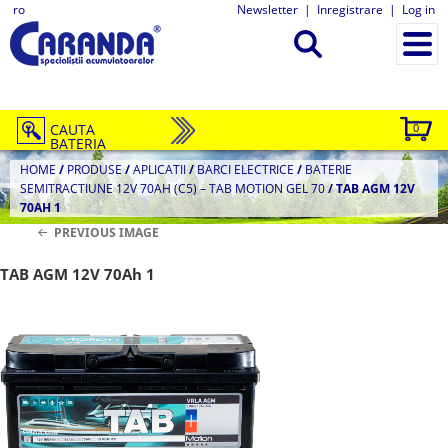
ro
Newsletter
|
Inregistrare
|
Log in
CAUTA
0
BATERIA
HOME
/
PRODUSE
/
APLICATII
/
BARCI ELECTRICE
/
BATERIE
SEMITRACTIUNE 12V 70AH (C5) – TAB MOTION GEL 70
/
TAB AGM 12V
70AH 1
PREVIOUS IMAGE
TAB AGM 12V 70Ah 1