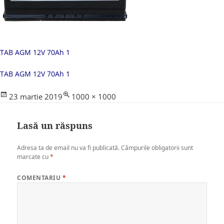
TAB AGM 12V 70Ah 1
TAB AGM 12V 70Ah 1
Posted
Full
23 martie 2019
1000 × 1000
on
size
Lasă un răspuns
Adresa ta de email nu va fi publicată.
Câmpurile obligatorii sunt
marcate cu
*
COMENTARIU
*