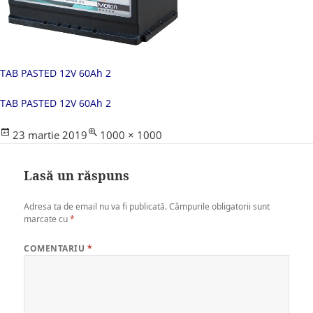
TAB PASTED 12V 60Ah 2
TAB PASTED 12V 60Ah 2
Posted
Full
23 martie 2019
1000 × 1000
on
size
Lasă un răspuns
Adresa ta de email nu va fi publicată.
Câmpurile obligatorii sunt
marcate cu
*
COMENTARIU
*