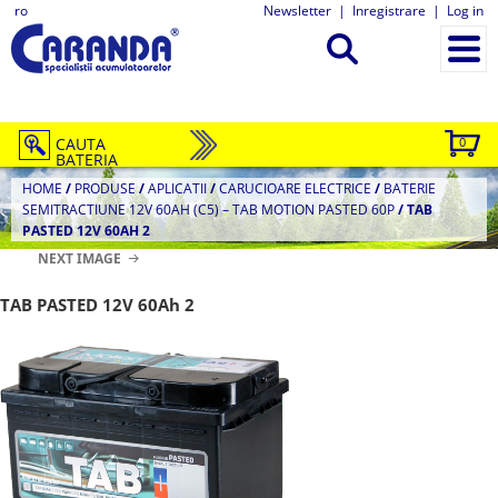
ro
Newsletter
|
Inregistrare
|
Log in
CAUTA
0
BATERIA
HOME
/
PRODUSE
/
APLICATII
/
CARUCIOARE ELECTRICE
/
BATERIE
SEMITRACTIUNE 12V 60AH (C5) – TAB MOTION PASTED 60P
/
TAB
PASTED 12V 60AH 2
NEXT IMAGE
TAB PASTED 12V 60Ah 2