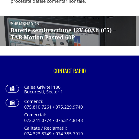
procesate datele comentariilor tale
.
Navigare
în
PUBLISHED IN
articole
Baterie semitractiune 12V 60Ah (C5) –
TAB Motion Pasted 60P
CONTACT RAPID
Calea Grivitei 180,
Bucuresti, Sector 1
Comenzi:
075.810.7261 / 075.229.9740
Comercial:
072.241.0774 / 075.314.8148
Calitate / Reclamatii:
074.323.8749 / 074.355.7919