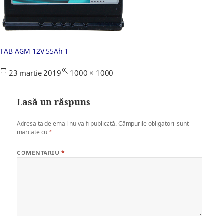
TAB AGM 12V 55Ah 1
Posted
Full
23 martie 2019
1000 × 1000
on
size
Lasă un răspuns
Adresa ta de email nu va fi publicată.
Câmpurile obligatorii sunt
marcate cu
*
COMENTARIU
*