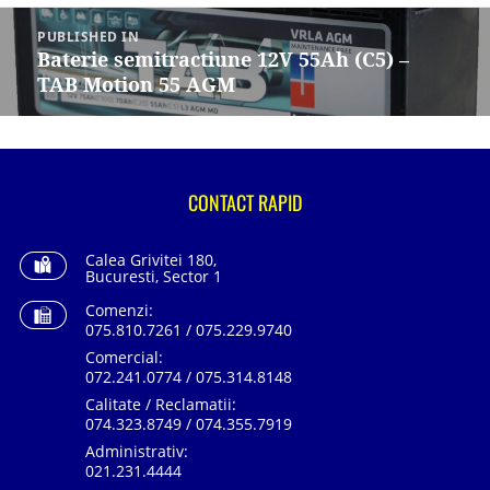
Navigare
în
PUBLISHED IN
articole
Baterie semitractiune 12V 55Ah (C5) –
TAB Motion 55 AGM
CONTACT RAPID
Calea Grivitei 180,
Bucuresti, Sector 1
Comenzi:
075.810.7261 / 075.229.9740
Comercial:
072.241.0774 / 075.314.8148
Calitate / Reclamatii:
074.323.8749 / 074.355.7919
Administrativ:
021.231.4444