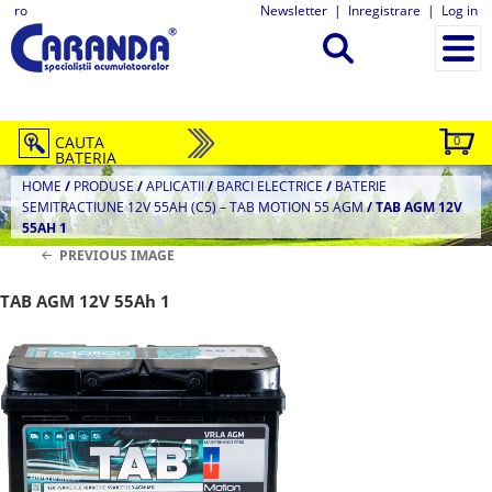
ro
Newsletter
|
Inregistrare
|
Log in
CAUTA
0
BATERIA
HOME
/
PRODUSE
/
APLICATII
/
BARCI ELECTRICE
/
BATERIE
SEMITRACTIUNE 12V 55AH (C5) – TAB MOTION 55 AGM
/
TAB AGM 12V
55AH 1
PREVIOUS IMAGE
TAB AGM 12V 55Ah 1