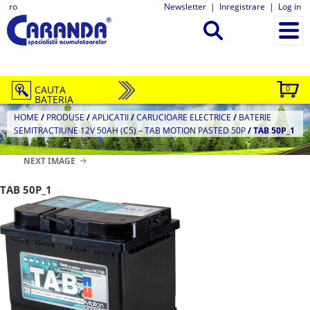
ro
Newsletter
|
Inregistrare
|
Log in
CAUTA
0
BATERIA
HOME
/
PRODUSE
/
APLICATII
/
CARUCIOARE ELECTRICE
/
BATERIE
SEMITRACTIUNE 12V 50AH (C5) – TAB MOTION PASTED 50P
/
TAB 50P_1
NEXT IMAGE
TAB 50P_1