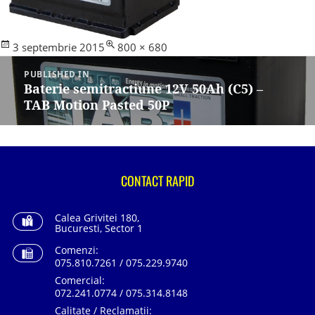
Posted
Full
3 septembrie 2015
800 × 680
Navigare
on
size
în
PUBLISHED IN
articole
Baterie semitractiune 12V 50Ah (C5) –
TAB Motion Pasted 50P
CONTACT RAPID
Calea Grivitei 180,
Bucuresti, Sector 1
Comenzi:
075.810.7261 / 075.229.9740
Comercial:
072.241.0774 / 075.314.8148
Calitate / Reclamatii: